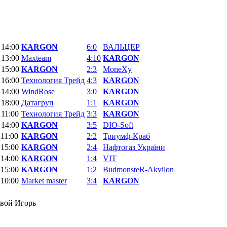
 14:00
KARGON
6:0
ВАЛЬЦЕР
 13:00
Mаxteam
4:10
KARGON
 15:00
KARGON
2:3
MoneXy
 16:00
Технология Трейд
4:3
KARGON
 14:00
WindRose
3:0
KARGON
 18:00
Датагруп
1:1
KARGON
 11:00
Технология Трейд
3:3
KARGON
 14:00
KARGON
3:5
DIO-Soft
 11:00
KARGON
2:2
Триумф-Краб
 15:00
KARGON
2:4
Нафтогаз України
 14:00
KARGON
1:4
VIT
 15:00
KARGON
1:2
BudmonsteR-Akvilon
 10:00
Market master
3:4
KARGON
овой Игорь