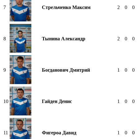
7
Стрельченко Максим
2
0
0
8
Тынина Александр
2
0
0
9
Богданович Дмитрий
1
0
0
10
Гайден Денис
1
0
0
11
Фигероа Давид
1
0
0