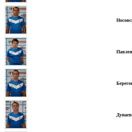
Носовс
Павлен
Берего
Дунаев