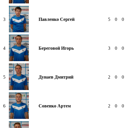
3
Павленко Сергей
5
0
0
4
Береговой Игорь
3
0
0
5
Дунаев Дмитрий
2
0
0
6
Совенко Артем
2
0
0