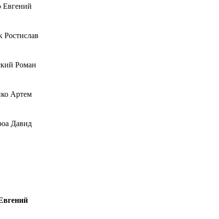
 Евгений
к Ростислав
кий Роман
ко Артем
оа Давид
Евгений