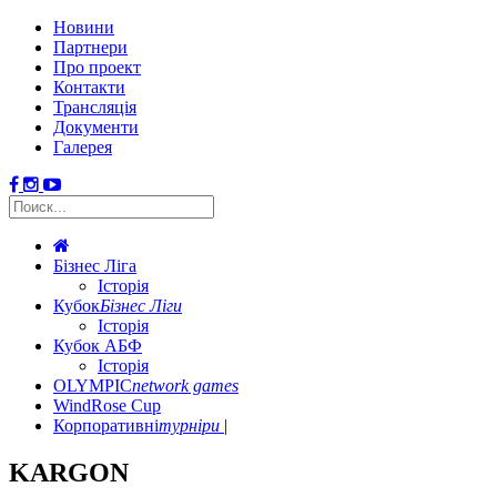
Новини
Партнери
Про проект
Контакти
Трансляція
Документи
Галерея
Бізнес Ліга
Історія
Кубок
Бізнес Ліги
Історія
Кубок АБФ
Історія
OLYMPIC
network games
WindRose Cup
Корпоративні
турніри
KARGON