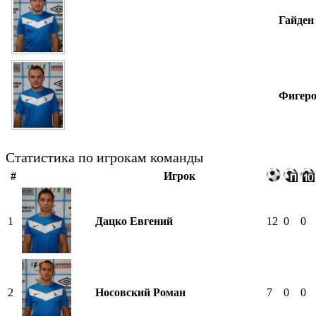
Гайден
Фигеро
Статистика по игрокам команды
#
Игрок
1
Дацко Евгений
12
0
0
2
Носовский Роман
7
0
0