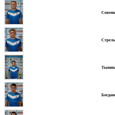
Совенк
Стрель
Тынина
Богдан