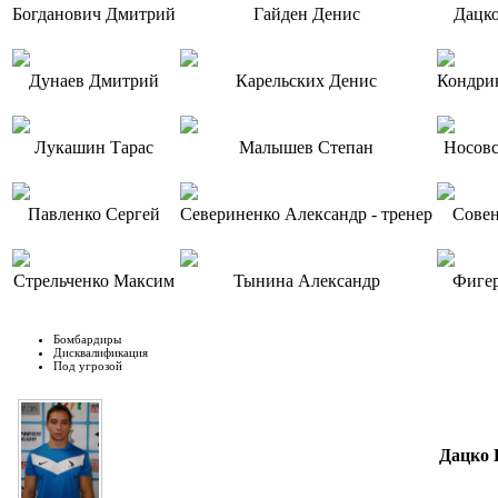
Богданович Дмитрий
Гайден Денис
Дацко
Дунаев Дмитрий
Карельских Денис
Кондри
Лукашин Тарас
Малышев Степан
Носовс
Павленко Сергей
Севериненко Александр - тренер
Совен
Стрельченко Максим
Тынина Александр
Фигер
Бомбардиры
Дисквалификация
Под угрозой
Дацко 