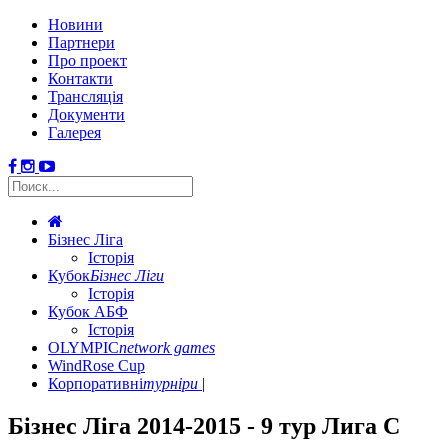
Новини
Партнери
Про проект
Контакти
Трансляція
Документи
Галерея
Бізнес Ліга
Історія
Кубок
Бізнес Ліги
Історія
Кубок АБФ
Історія
OLYMPIC
network games
WindRose Cup
Корпоративні
турніри
Бізнес Ліга 2014-2015 - 9 тур Лига С