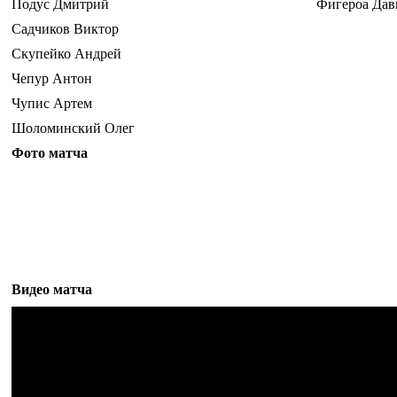
Подус Дмитрий
Фигероа Дав
Садчиков Виктор
Скупейко Андрей
Чепур Антон
Чупис Артем
Шоломинский Олег
Фото матча
Видео матча