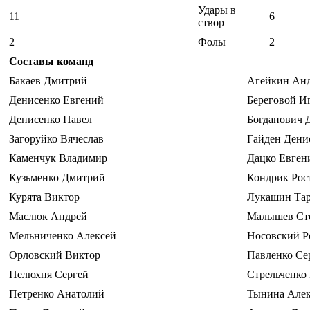
Удары в
11
6
створ
2
Фолы
2
Составы команд
Бакаев Дмитрий
Агейкин Ан
Денисенко Евгений
Береговой И
Денисенко Павел
Богданович 
Загоруйко Вячеслав
Гайден Дени
Каменчук Владимир
Дацко Евген
Кузьменко Дмитрий
Кондрик Рос
Курята Виктор
Лукашин Тар
Маслюк Андрей
Малышев Ст
Мельниченко Алексей
Носовский Р
Орловский Виктор
Павленко Се
Пелюхня Сергей
Стрельченко
Петренко Анатолий
Тынина Алек