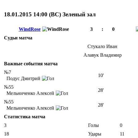
18.01.2015 14:00 (
ВС
)
Зеленый зал
WindRose
3
:
0
Судьи матча
Стукало Иван
Алавук Владимир
Важные события матча
№7
10'
Подус Дмитрий
№55
28'
Мельниченко Алексей
№55
28'
Мельниченко Алексей
Статистика матча
3
Голы
0
18
Удары
11