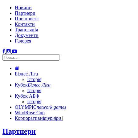
Новини
Партнери
Про проект
Контакти
Трансляція
Документи
Галерея
Бізнес Ліга
Історія
Кубок
Бізнес Ліги
Історія
Кубок АБФ
Історія
OLYMPIC
network games
WindRose Cup
Корпоративні
турніри
Партнери