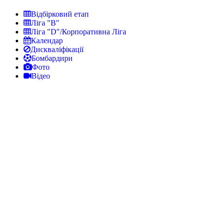
Відбірковий етап
Ліга "В"
Ліга "D"/Корпоративна Ліга
Календар
Дискваліфікації
Бомбардири
Фото
Відео