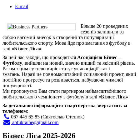
E-mail
Більше 20 проведених
сезонів залишили за
собою вагомий внесок в створенні та популяризації
любительського спорту. Мова йде про змагання з футболу в
залі
«Бізнес Ліга»
.
За цей час заходи, що проводяться
Асоціацією Бізнес –
Футболу
, вийшли на новий, значно вищий та якісний рівень.
Разом з цим суттєво виріс статус як асоціації, так і
змагань. Наразі це повномасштабний соціальний проект, який
постійно прогресує та розвивається, набуваючи чималої
популярності.
Ми пропонуємо Вам стати партнером наймасштабнішого
любительського чемпіонату з футболу в залі
«Бізнес Ліга»
!
За детальною інформацією з партнерства звертатись за
телефоном
:
067 445 65 85 (Святослав Стецюк)
abfukraine@gmail.com
Бізнес Ліга 2025-2026