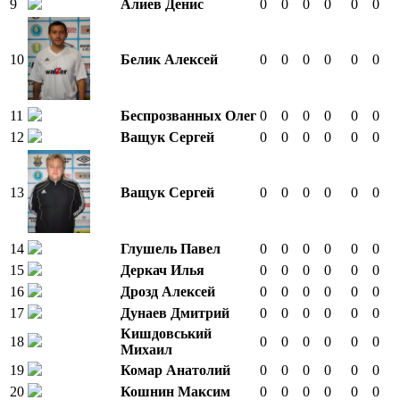
9
Алиев Денис
0
0
0
0
0
0
10
Белик Алексей
0
0
0
0
0
0
11
Беспрозванных Олег
0
0
0
0
0
0
12
Ващук Сергей
0
0
0
0
0
0
13
Ващук Сергей
0
0
0
0
0
0
14
Глушель Павел
0
0
0
0
0
0
15
Деркач Илья
0
0
0
0
0
0
16
Дрозд Алексей
0
0
0
0
0
0
17
Дунаев Дмитрий
0
0
0
0
0
0
Кишдовський
18
0
0
0
0
0
0
Михаил
19
Комар Анатолий
0
0
0
0
0
0
20
Кошнин Максим
0
0
0
0
0
0