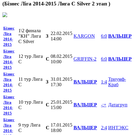
(Бізнес Ліга 2014-2015 Лига C Silver 2 этап )
Бізнес
1\2 финала
22.02.2015
Ліга
"КН" Лига
З
KARGON
6:0
ВАЛЬЦЕР
14:00
2014-
С Silver
2015
Бізнес
12 тур Лига
08.02.2015
Ліга
C
GRIFFIN-2
6:0
ВАЛЬЦЕР
С
10:00
2014-
2015
Бізнес
11 тур Лига
31.01.2015
Триумф-
Ліга
З
ВАЛЬЦЕР
1:4
С
17:30
Краб
2014-
2015
Бізнес
10 тур Лига
25.01.2015
Ліга
C
ВАЛЬЦЕР
-:+
Датагруп
С
15:00
2014-
2015
Бізнес
9 тур Лига
17.01.2015
Ліга
C
ВАЛЬЦЕР
2:4
ИНТЭКС
С
18:00
2014-