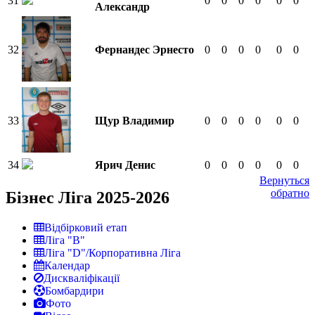
31
0
0
0
0
0
0
Александр
32
Фернандес Эрнесто
0
0
0
0
0
0
33
Щур Владимир
0
0
0
0
0
0
34
Ярич Денис
0
0
0
0
0
0
Вернуться
обратно
Бізнес Ліга 2025-2026
Відбірковий етап
Ліга "В"
Ліга "D"/Корпоративна Ліга
Календар
Дискваліфікації
Бомбардири
Фото