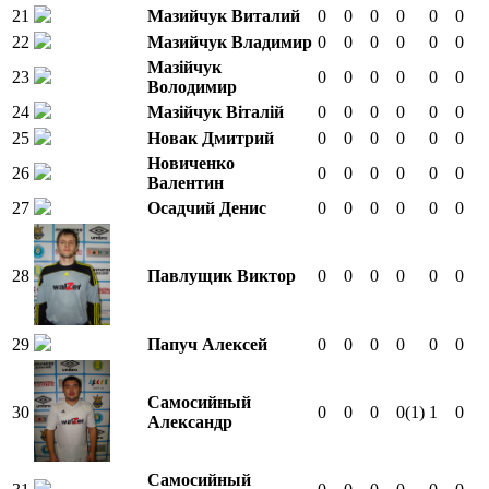
21
Мазийчук Виталий
0
0
0
0
0
0
22
Мазийчук Владимир
0
0
0
0
0
0
Мазійчук
23
0
0
0
0
0
0
Володимир
24
Мазійчук Віталій
0
0
0
0
0
0
25
Новак Дмитрий
0
0
0
0
0
0
Новиченко
26
0
0
0
0
0
0
Валентин
27
Осадчий Денис
0
0
0
0
0
0
28
Павлущик Виктор
0
0
0
0
0
0
29
Папуч Алексей
0
0
0
0
0
0
Самосийный
30
0
0
0
0
(1)
1
0
Александр
Самосийный