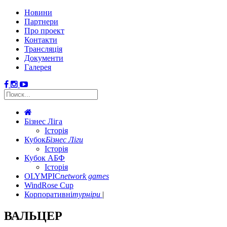
Новини
Партнери
Про проект
Контакти
Трансляція
Документи
Галерея
Бізнес Ліга
Історія
Кубок
Бізнес Ліги
Історія
Кубок АБФ
Історія
OLYMPIC
network games
WindRose Cup
Корпоративні
турніри
ВАЛЬЦЕР