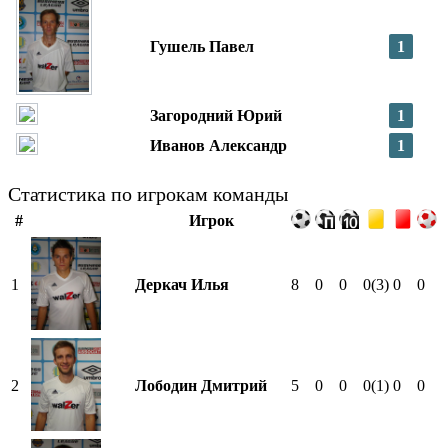
Гушель Павел
1
Загородний Юрий
1
Иванов Александр
1
Статистика по игрокам команды
#
Игрок
1
Деркач Илья
8
0
0
0
(3)
0
0
2
Лободин Дмитрий
5
0
0
0
(1)
0
0