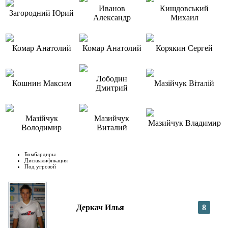
Иванов
Кишдовський
Загородний Юрий
Александр
Михаил
Комар Анатолий
Комар Анатолий
Корякин Сергей
Лободин
Кошнин Максим
Мазійчук Віталій
Дмитрий
Мазійчук
Мазийчук
Мазийчук Владимир
Володимир
Виталий
Бомбардиры
Дисквалификация
Под угрозой
Деркач Илья
8