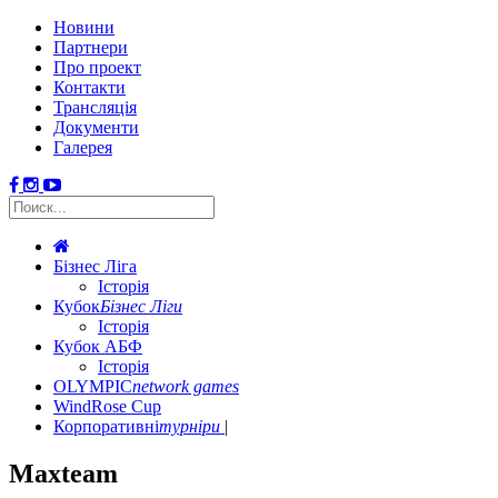
Новини
Партнери
Про проект
Контакти
Трансляція
Документи
Галерея
Бізнес Ліга
Історія
Кубок
Бізнес Ліги
Історія
Кубок АБФ
Історія
OLYMPIC
network games
WindRose Cup
Корпоративні
турніри
Mаxteam