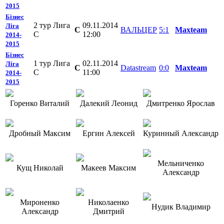
2015
Бізнес
2 тур Лига
09.11.2014
Ліга
C
ВАЛЬЦЕР
5:1
Mаxteam
С
12:00
2014-
2015
Бізнес
1 тур Лига
02.11.2014
Ліга
C
Datastream
0:0
Mаxteam
C
11:00
2014-
2015
Горенко Виталий
Далекий Леонид
Дмитренко Ярослав
Дробный Максим
Ергин Алексей
Куринный Александр
Мельниченко
Кущ Николай
Макеев Максим
Александр
Мироненко
Николаенко
Нудик Владимир
Александр
Дмитрий