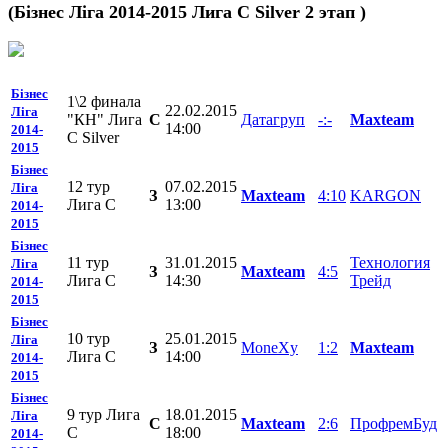
(Бізнес Ліга 2014-2015 Лига C Silver 2 этап )
Бізнес
1\2 финала
22.02.2015
Ліга
"КН" Лига
C
Датагруп
-:-
Mаxteam
14:00
2014-
С Silver
2015
Бізнес
12 тур
07.02.2015
Ліга
З
Mаxteam
4:10
KARGON
Лига С
13:00
2014-
2015
Бізнес
11 тур
31.01.2015
Технология
Ліга
З
Mаxteam
4:5
Лига С
14:30
Трейд
2014-
2015
Бізнес
10 тур
25.01.2015
Ліга
З
MoneXy
1:2
Mаxteam
Лига С
14:00
2014-
2015
Бізнес
9 тур Лига
18.01.2015
Ліга
C
Mаxteam
2:6
ПрофремБуд
С
18:00
2014-