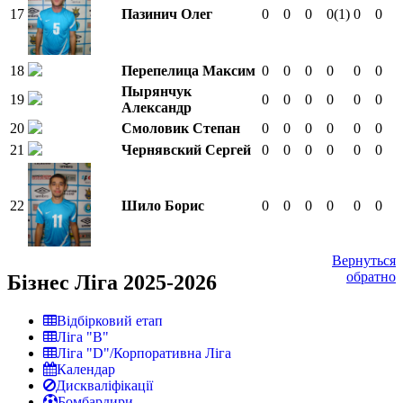
17
Пазинич Олег
0
0
0
0
(1)
0
0
18
Перепелица Максим
0
0
0
0
0
0
Пырянчук
19
0
0
0
0
0
0
Александр
20
Смоловик Степан
0
0
0
0
0
0
21
Чернявский Сергей
0
0
0
0
0
0
22
Шило Борис
0
0
0
0
0
0
Вернуться
обратно
Бізнес Ліга 2025-2026
Відбірковий етап
Ліга "В"
Ліга "D"/Корпоративна Ліга
Календар
Дискваліфікації
Бомбардири