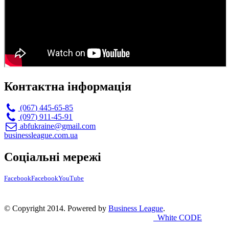
Контактна інформація
(067) 445-65-85
(097) 911-45-91
abfukraine@gmail.com
businessleague.com.ua
Соціальні мережі
Facebook
Facebook
YouTube
© Copyright 2014. Powered by
Business League
.
White CODE