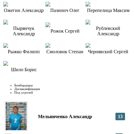
Ожегин Александр
Пазинич Олег
Перепелица Максим
Пырянчук
Рублевский
Рожок Сергей
Александр
Александр
Рыжко Филипп
Смоловик Степан
Чернявский Сергей
Шило Борис
Бомбардиры
Дисквалификация
Под угрозой
Мельниченко Александр
13