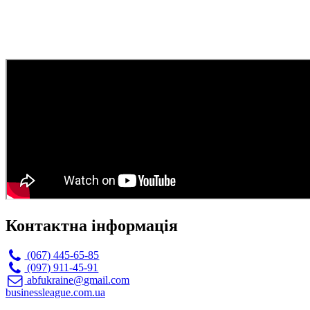
Контактна інформація
(067) 445-65-85
(097) 911-45-91
abfukraine@gmail.com
businessleague.com.ua