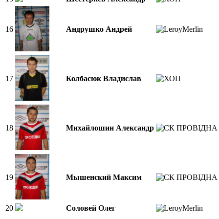
16
Андрушко Андрей
17
Колбасюк Владислав
18
Михайлошин Александр
19
Мышенский Максим
20
Соловей Олег