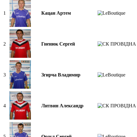
1
Кацан Артем
2
Гненюк Сергей
3
Згирча Владимир
4
Литвин Александр
5
Орзул Сергей