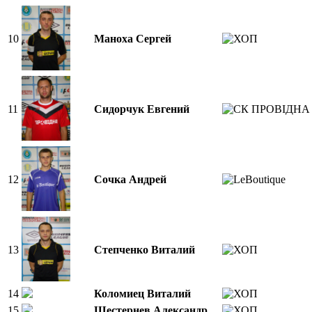
10
Маноха Сергей
11
Сидорчук Евгений
12
Сочка Андрей
13
Степченко Виталий
14
Коломиец Виталий
15
Шестернев Александр