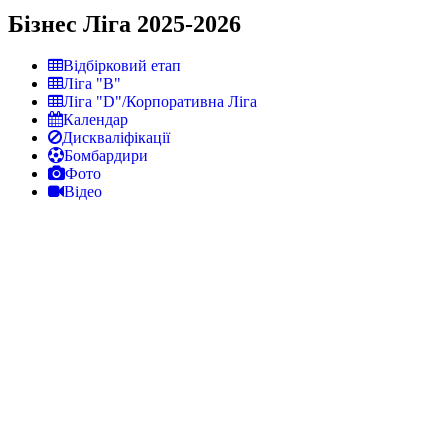
Бізнес Ліга 2025-2026
Відбірковий етап
Ліга "В"
Ліга "D"/Корпоративна Ліга
Календар
Дискваліфікації
Бомбардири
Фото
Відео