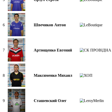
6
Швечиков Антон
7
Артющенко Евгений
8
Максименко Михаил
9
Сташевский Олег