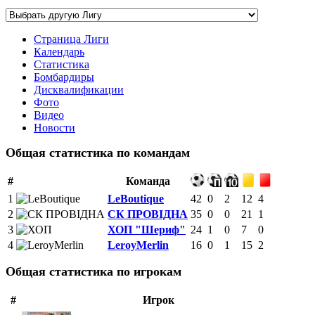
Страница Лиги
Календарь
Статистика
Бомбардиры
Дисквалификации
Фото
Видео
Новости
Общая статистика по командам
#
Команда
1
LeBoutique
42
0
2
12
4
2
СК ПРОВІДНА
35
0
0
21
1
3
ХОП "Шериф"
24
1
0
7
0
4
LeroyMerlin
16
0
1
15
2
Общая статистика по игрокам
#
Игрок