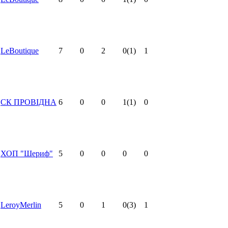
LeBoutique
7
0
2
0
(1)
1
СК ПРОВІДНА
6
0
0
1
(1)
0
ХОП "Шериф"
5
0
0
0
0
LeroyMerlin
5
0
1
0
(3)
1