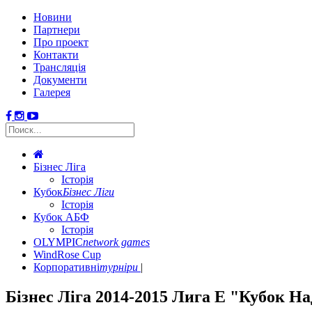
Новини
Партнери
Про проект
Контакти
Трансляція
Документи
Галерея
Бізнес Ліга
Історія
Кубок
Бізнес Ліги
Історія
Кубок АБФ
Історія
OLYMPIC
network games
WindRose Cup
Корпоративні
турніри
Бізнес Ліга 2014-2015 Лига Е "Кубок Н