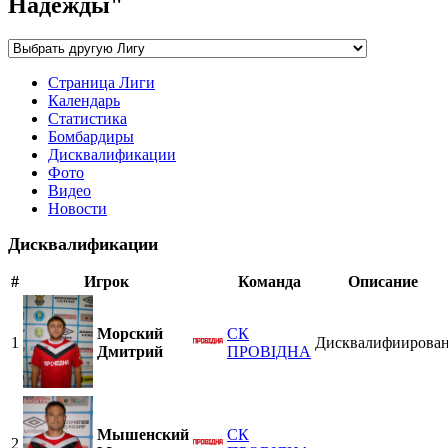
Надежды"
Страница Лиги
Календарь
Статистика
Бомбардиры
Дисквалификации
Фото
Видео
Новости
Дисквалификации
#
Игрок
Команда
Описание
Морский
СК
1
Дисквалифиирова
Дмитрий
ПРОВІДНА
Мышенский
СК
2