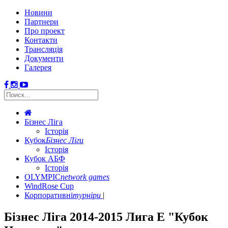
Новини
Партнери
Про проект
Контакти
Трансляція
Документи
Галерея
Бізнес Ліга
Історія
Кубок
Бізнес Ліги
Історія
Кубок АБФ
Історія
OLYMPIC
network games
WindRose Cup
Корпоративні
турніри
Бізнес Ліга 2014-2015 Лига Е "Кубок