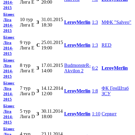
Лига E
20:00
2014-
2015
Бізнес
10 тур
31.01.2015
Ліга
З
LeroyMerlin
1:3
МФК "Salveo"
Лига E
18:30
2014-
2015
Бізнес
9 тур
25.01.2015
Ліга
C
LeroyMerlin
1:3
RED
Лига E
19:00
2014-
2015
Бізнес
8 тур
17.01.2015
BudmonsteR-
Ліга
З
6:2
LeroyMerlin
Лига E
14:00
Akvilon 2
2014-
2015
Бізнес
7 тур
14.12.2014
ФК ГенШтаб
Ліга
З
LeroyMerlin
1:8
Лига D
12:00
ЗСУ
2014-
2015
Бізнес
5 тур
30.11.2014
Ліга
З
LeroyMerlin
1:10
Сервит
Лига D
18:00
2014-
2015
Бізнес
4 тур
23.11.2014
Ліга