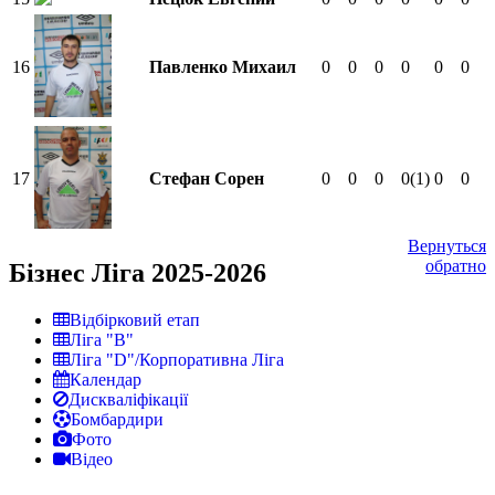
16
Павленко Михаил
0
0
0
0
0
0
17
Стефан Сорен
0
0
0
0
(1)
0
0
Вернуться
обратно
Бізнес Ліга 2025-2026
Відбірковий етап
Ліга "В"
Ліга "D"/Корпоративна Ліга
Календар
Дискваліфікації
Бомбардири
Фото
Відео