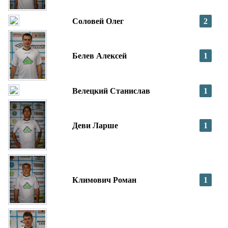
Соловей Олег
2
Белев Алексей
1
Велецкий Станислав
1
Деви Ларше
1
Климович Роман
1