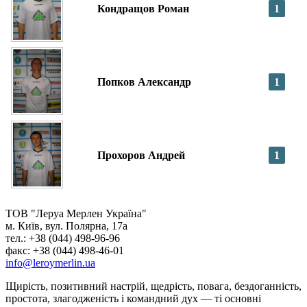
Кондращов Роман
1
Попков Александр
1
Прохоров Андрей
1
ТОВ "Леруа Мерлен Україна"
м. Київ, вул. Полярна, 17а
тел.: +38 (044) 498-96-96
факс: +38 (044) 498-46-01
info@leroymerlin.ua
Щирість, позитивний настрій, щедрість, повага, бездоганність,
простота, злагодженість і командний дух — ті основні