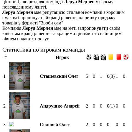
цінності, що розділяє команда
Леруа Мерлен
у своєму
повсякденному житті.
Леруа Мерлен
має репутацією стильної компанії з хорошим
смаком і пропонує найкращі рішення на ринку продажу
товарів у форматі "Зроби сам".
Компанія
Леруа Мерлен
має на меті запропонувати своїм
клієнтам кращі рішення за кращими цінами та з найвищим
рівнем наданих послуг.
Статистика по игрокам команды
#
Игрок
1
Сташевский Олег
5
0
1
0
(3)
1
0
2
Андрушко Андрей
2
0
0
0
(1)
0
0
3
Соловей Олег
2
0
0
0
0
0