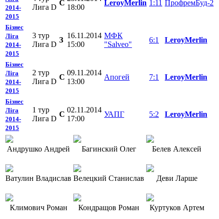
C
LeroyMerlin
1:11
ПрофремБуд-2
Лига D
18:00
2014-
2015
Бізнес
3 тур
16.11.2014
МФК
Ліга
З
6:1
LeroyMerlin
Лига D
15:00
"Salveo"
2014-
2015
Бізнес
2 тур
09.11.2014
Ліга
C
Апогей
7:1
LeroyMerlin
Лига D
13:00
2014-
2015
Бізнес
1 тур
02.11.2014
Ліга
C
УАПГ
5:2
LeroyMerlin
Лига D
17:00
2014-
2015
Андрушко Андрей
Багинский Олег
Белев Алексей
Ватулин Владислав
Велецкий Станислав
Деви Ларше
Климович Роман
Кондращов Роман
Куртуков Артем