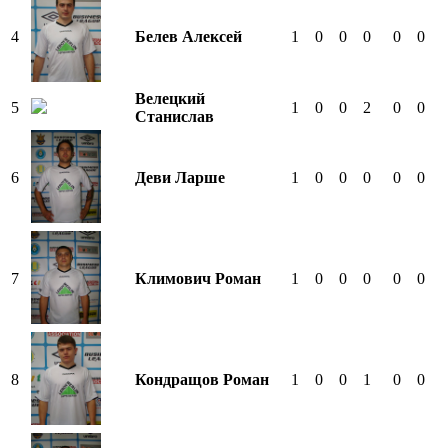
4
Белев Алексей
1
0
0
0
0
0
Велецкий
5
1
0
0
2
0
0
Станислав
6
Деви Ларше
1
0
0
0
0
0
7
Климович Роман
1
0
0
0
0
0
8
Кондращов Роман
1
0
0
1
0
0