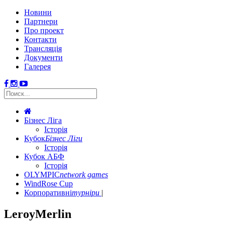
Новини
Партнери
Про проект
Контакти
Трансляція
Документи
Галерея
Бізнес Ліга
Історія
Кубок
Бізнес Ліги
Історія
Кубок АБФ
Історія
OLYMPIC
network games
WindRose Cup
Корпоративні
турніри
LeroyMerlin