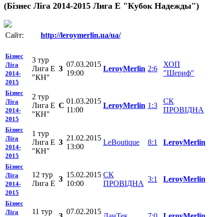
(Бізнес Ліга 2014-2015 Лига Е "Кубок Надежды")
Сайт:
http://leroymerlin.ua/ua/
Бізнес
3 тур
07.03.2015
ХОП
Ліга
Лига E
З
LeroyMerlin
2:6
19:00
"Шериф"
2014-
"КН"
2015
Бізнес
2 тур
01.03.2015
СК
Ліга
Лига E
C
LeroyMerlin
1:3
11:00
ПРОВІДНА
2014-
"КН"
2015
Бізнес
1 тур
21.02.2015
Ліга
Лига E
З
LeBoutique
8:1
LeroyMerlin
13:00
2014-
"КН"
2015
Бізнес
12 тур
15.02.2015
СК
Ліга
З
3:1
LeroyMerlin
Лига E
10:00
ПРОВІДНА
2014-
2015
Бізнес
11 тур
07.02.2015
Ліга
З
ЛанТек
7:0
LeroyMerlin