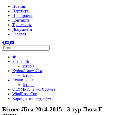
Новини
Партнери
Про проект
Контакти
Трансляція
Документи
Галерея
Бізнес Ліга
Історія
Кубок
Бізнес Ліги
Історія
Кубок АБФ
Історія
OLYMPIC
network games
WindRose Cup
Корпоративні
турніри
Бізнес Ліга 2014-2015 - 3 тур Лига E