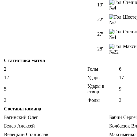
Степч
19'
№4
Шесте
22'
№7
Степч
27'
№4
Макси
28'
№22
Статистика матча
2
Голы
6
12
Удары
17
Удары в
5
9
створ
3
Фолы
3
Составы команд
Багинский Олег
Бабий Серге
Белев Алексей
Колбасюк Вл
Велецкий Станислав
Максименко