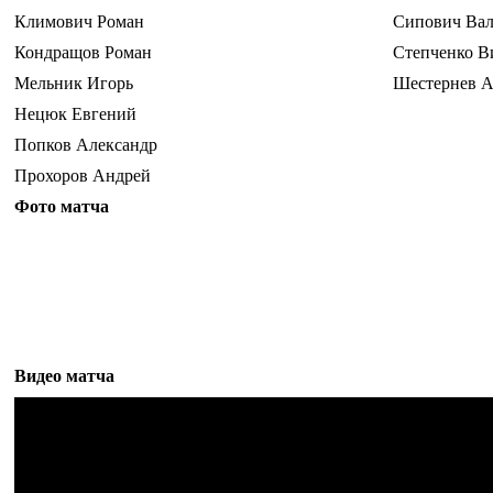
Климович Роман
Сипович Ва
Кондращов Роман
Степченко В
Мельник Игорь
Шестернев А
Нецюк Евгений
Попков Александр
Прохоров Андрей
Фото матча
Видео матча