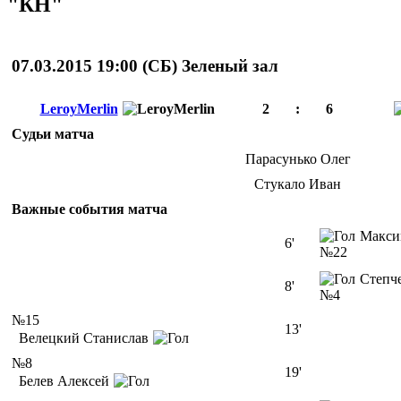
"КН"
07.03.2015 19:00 (
СБ
)
Зеленый зал
LeroyMerlin
2
:
6
Судьи матча
Парасунько Олег
Стукало Иван
Важные события матча
Макси
6'
№22
Степч
8'
№4
№15
13'
Велецкий Станислав
№8
19'
Белев Алексей