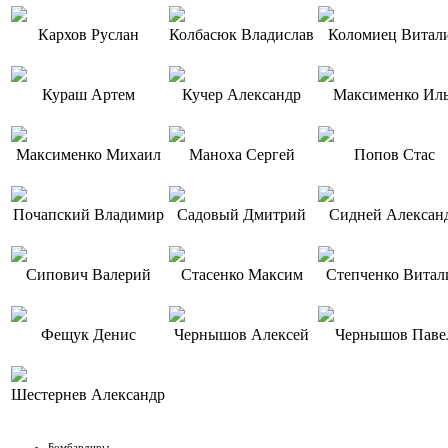
Кархов Руслан
Колбасюк Владислав
Коломиец Витал
Кураш Артем
Кучер Александр
Максименко Ил
Максименко Михаил
Маноха Сергей
Попов Стас
Почапский Владимир
Садовый Дмитрий
Сидней Алексан
Сипович Валерий
Стасенко Максим
Степченко Витал
Фещук Денис
Чернышов Алексей
Чернышов Паве
Шестернев Александр
Бомбардиры