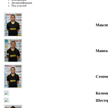
Дисквалификация
Под угрозой
Макси
Манох
Степч
Колом
Шесте