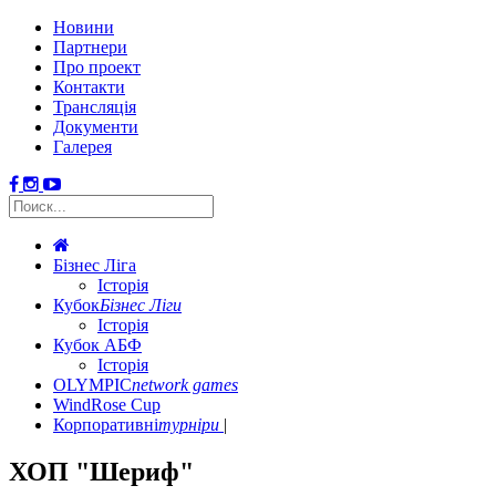
Новини
Партнери
Про проект
Контакти
Трансляція
Документи
Галерея
Бізнес Ліга
Історія
Кубок
Бізнес Ліги
Історія
Кубок АБФ
Історія
OLYMPIC
network games
WindRose Cup
Корпоративні
турніри
ХОП "Шериф"