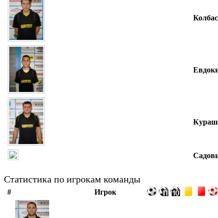
Колба
Евдок
Кураш
Садов
Статистика по игрокам команды
#
Игрок