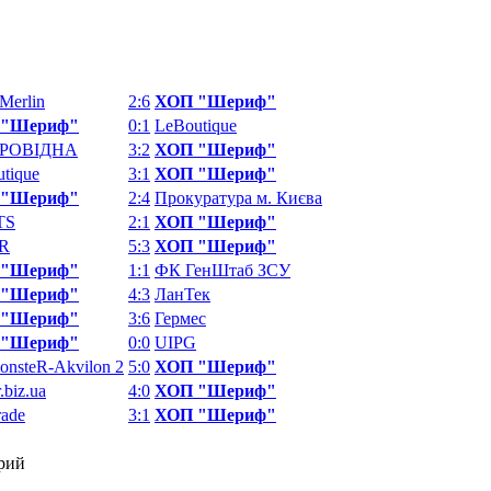
Merlin
2:6
ХОП "Шериф"
 "Шериф"
0:1
LeBoutique
ПРОВІДНА
3:2
ХОП "Шериф"
tique
3:1
ХОП "Шериф"
 "Шериф"
2:4
Прокуратура м. Києва
TS
2:1
ХОП "Шериф"
R
5:3
ХОП "Шериф"
 "Шериф"
1:1
ФК ГенШтаб ЗСУ
 "Шериф"
4:3
ЛанТек
 "Шериф"
3:6
Гермес
 "Шериф"
0:0
UIPG
nsteR-Akvilon 2
5:0
ХОП "Шериф"
.biz.ua
4:0
ХОП "Шериф"
ade
3:1
ХОП "Шериф"
рий