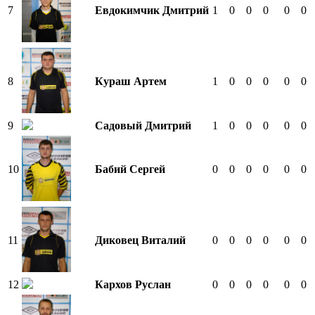
7
Евдокимчик Дмитрий
1
0
0
0
0
0
8
Кураш Артем
1
0
0
0
0
0
9
Садовый Дмитрий
1
0
0
0
0
0
10
Бабий Сергей
0
0
0
0
0
0
11
Диковец Виталий
0
0
0
0
0
0
12
Кархов Руслан
0
0
0
0
0
0