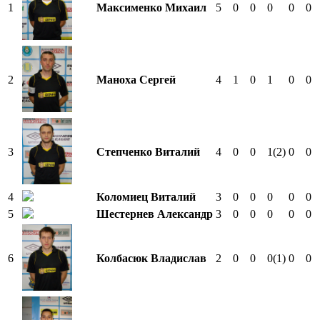
1
Максименко Михаил
5
0
0
0
0
0
2
Маноха Сергей
4
1
0
1
0
0
3
Степченко Виталий
4
0
0
1
(2)
0
0
4
Коломиец Виталий
3
0
0
0
0
0
5
Шестернев Александр
3
0
0
0
0
0
6
Колбасюк Владислав
2
0
0
0
(1)
0
0