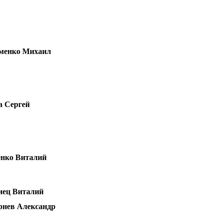
менко Михаил
а Сергей
енко Виталий
иец Виталий
рнев Александр