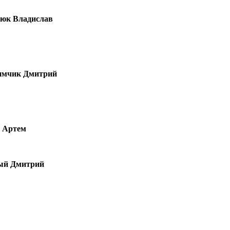
сюк Владислав
имчик Дмитрий
 Артем
ый Дмитрий