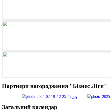
Огляд півфінали 2 матчі Ліга "В" та фінальні матчі Ліга "
Бізнес ліга 2025-2026 Памʼятаємо, що турнір став можливим н
Читать далее...
Кращі гравці лютого Бізнес Ліга 2025-2026
Кращий гол місяця & & & & & & & & & & 
Читать далее...
Збірні півфінали 2 матчі Ліга "В" та фінальні матчі Ліга "
Читать далее...
Партнери нагородження "Бізнес Ліги"
Загальний календар