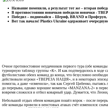
Название поменяли, а результат тот же – вторая побед
В противостоянии новичков победили новички - ТВЕ
Победил – поднимайся – Шериф,
BRAND
и Профгруп, 
Вот так начало!
Plastics
Ukraine
одерживает очередную 
Очное противостояние неудачников первого тура (обе команды п
турнирную таблицу группы «К». И как подтвердилось в ходе 
футболистами обеих команд до конца, что безусловно необход
действовали игроки «ТВЕРЕЗА НАЦІЯ», и в некоторых эпизодах 
помогла, а даже «изменила», так как Сергей Цибенко, пытаясь 
до перерыва, однако хорошие моменты «MANZANA-2» в первом т
вовремя сложился и отбил коварный удар. Думается, что Леон
Небольшой отдых обеим командам пошёл впрок – после перерыв
обе команды провели в неистовых атаках счёт изменился: сна