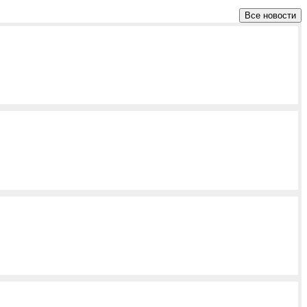
Все новости
 загарбників наш…
 загарбників наш…