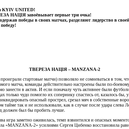
а
KYIV
UNITED
!
РЕЗА НАЦІЯ завоёвывает первые три очка!
одержав победы в своих матчах, разделяют лидерство в своей
победу!
Группа «К»
ТВЕРЕЗА НАЦІЯ –
MANZANA
-2
роиграли стартовые матчи) позволяло не сомневаться в том, что
самого матча, команды действительно настроены были по-боево
имо занести в актив. И если поначалу чуть активнее были футб
только чудо помогло их сопернику спастись от, казалось бы, у
ликвидировать опасный прострел, срезал мяч в собственные воро
айме так и не использовали, как в случае после удара слева 
ид должен был бы пробить лучше.
а игра заметно оживилась, темп взвинтился и опасных моменто
чала «MANZANA-2» усилиями Сергея Цибенко восстановила равно