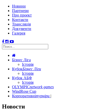
Новини
Партнери
Про проект
Контакти
Трансляція
Документи
Галерея
Бізнес Ліга
Історія
Кубок
Бізнес Ліги
Історія
Кубок АБФ
Історія
OLYMPIC
network games
WindRose Cup
Корпоративні
турніри
Новости