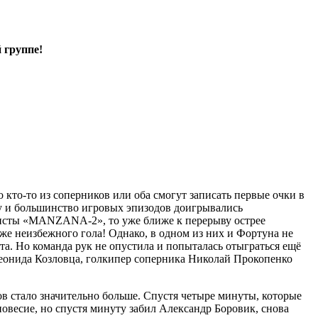
 группе!
 кто-то из соперников или оба смогут записать первые очки в
му и большинство игровых эпизодов доигрывались
олисты «MANZANA-2», то уже ближе к перерыву острее
же неизбежного гола! Однако, в одном из них и Фортуна не
та. Но команда рук не опустила и попыталась отыграться ещё
Леонида Козловца, голкипер соперника Николай Прокопенко
в стало значительно больше. Спустя четыре минуты, которые
весие, но спустя минуту забил Александр Боровик, снова