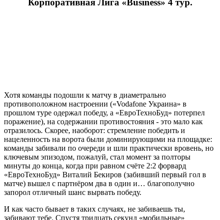
Корпоративная Лига «
Business
» 4 тур.
Vodafone Украина - ЕвроТехноБуд 3:2
Хотя команды подошли к матчу в диаметрально
противоположном настроении («Vodafone Украина» в
прошлом туре одержал победу, а «ЕвроТехноБуд» потерпел
поражение), на содержании противостояния - это мало как
отразилось. Скорее, наоборот: стремление победить и
нацеленность на ворота были доминирующими на площадке:
команды забивали по очереди и шли практически вровень, но
ключевым эпизодом, пожалуй, стал момент за полторы
минуты до конца, когда при равном счёте 2:2 форвард
«ЕвроТехноБуд» Виталий Бекиров (забивший первый гол в
матче) вышел с партнёром два в один и… благополучно
запорол отличный шанс вырвать победу.
И как часто бывает в таких случаях, не забиваешь ты,
забивают тебе. Спустя тридцать секунд «мобильные»