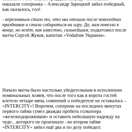
наказали соперника – Александр Зарицкий забил победный,
как оказалось, гол!
-
переломным стало то, что мы отошли после новогодних
праздников и стали собираться на игру. Да, нам повезло в
конце, но везёт, как известно, сильнейшим,
подытожил после
матча Сергей Жуков, капитан «Vodafone Украина».
INTERCITY - ДП Антонов 6:3
Начало матча было настолько убедительным в исполнении
номинальных хозяев, что после того как в ворота гостей
влетело четыре мяча, сомнений о победителе не оставалось –
«INTERCITY»! Впрочем, соперник на последних минутах
первого тайма сумел дважды пробить голкипера
«железнодорожников» и оставить небольшую надежду на
чудо…которого не произошло - во втором тайме
«INTERCITY» забил ещё два и по делу победил: