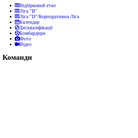
Відбірковий етап
Ліга "В"
Ліга "D"/Корпоративна Ліга
Календар
Дискваліфікації
Бомбардири
Фото
Відео
Команди