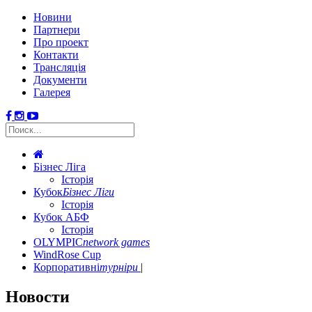
Новини
Партнери
Про проект
Контакти
Трансляція
Документи
Галерея
Бізнес Ліга
Історія
Кубок
Бізнес Ліги
Історія
Кубок АБФ
Історія
OLYMPIC
network games
WindRose Cup
Корпоративні
турніри
Новости