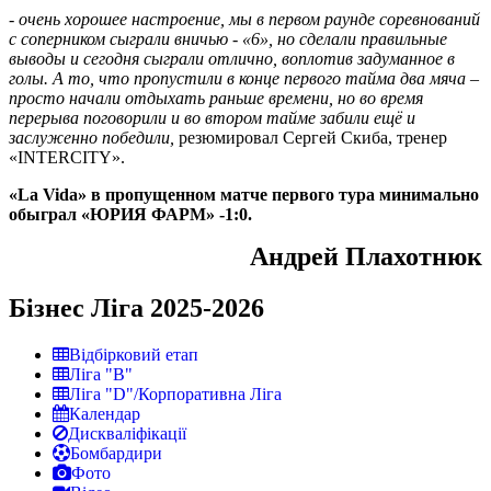
-
очень хорошее настроение, мы в первом раунде соревнований
с соперником сыграли вничью - «6», но сделали правильные
выводы и сегодня сыграли отлично, воплотив задуманное в
голы. А то, что пропустили в конце первого тайма два мяча –
просто начали отдыхать раньше времени, но во время
перерыва поговорили и во втором тайме забили ещё и
заслуженно победили,
резюмировал Сергей Скиба, тренер
«INTERCITY».
«
La
Vida
» в пропущенном матче первого тура минимально
обыграл «ЮРИЯ ФАРМ» -1:0.
Андрей Плахотнюк
Бізнес Ліга 2025-2026
Відбірковий етап
Ліга "В"
Ліга "D"/Корпоративна Ліга
Календар
Дискваліфікації
Бомбардири
Фото