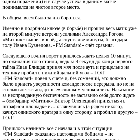
одном поражении) и в случае успеха в данном матче
поднимался на чистое второе место.
В общем, всем было за что бороться.
Именно в подобном ключе (в борьбе) и прошел весь матч: уже
на второй минуте встречи усилиями Александра Рогова
«Митник» вышел вперёд, а спустя две минуты, благодаря
голу Ивана Кузнецова, «FM Standard» счёт сравнял.
Следующего взятия ворот пришлось ждать целых 10 минут,
но ожидания того стоили, ведь за 9 секунд до конца первого
тайма Иван Блищак принял мяч после аута и прицельно на
технику пробил в нижний дальний угол – ГОЛ!
«FM Standard» повел в счете и, без сомнений, это должно
было придать уверенности команде после перерыва, но не на
столько же: «стандартные» слишком успокоились. Наказание
за неоправданную беспечность не заставило себя долго ждать
– бомбардир «Митник» Виктор Оленецкий принял мяч в
штрафной площадке и… оглянувшись (а рядом никого),
качнул одинокого вратаря в одну сторону, а пробил в другую –
ГОЛ!
Пришлось начинать всё с начала и в этой ситуации
«FM Standard» оказались настоящими бойцами – не
стушевались, восстановили порядок и смогли дважды