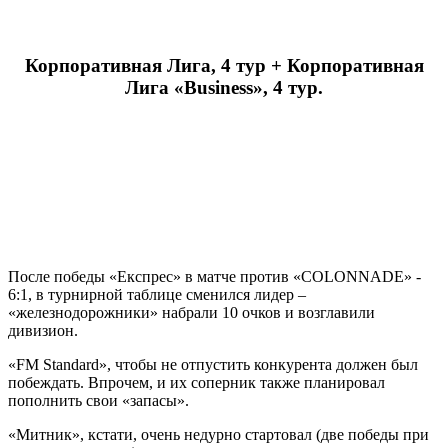
Корпоративная Лига, 4 тур + Корпоративная
Лига «
Business
», 4 тур.
FM Standard - Митник 4:4
После победы «Експрес» в матче против «COLONNADE» -
6:1, в турнирной таблице сменился лидер –
«железнодорожники» набрали 10 очков и возглавили
дивизион.
«FM Standard», чтобы не отпустить конкурента должен был
побеждать. Впрочем, и их соперник также планировал
пополнить свои «запасы».
«Митник», кстати, очень недурно стартовал (две победы при