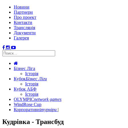
Новини
Партнери
Про проект
Контакти
Трансляція
Документи
Галерея
Бізнес Ліга
Історія
Кубок
Бізнес Ліги
Історія
Кубок АБФ
Історія
OLYMPIC
network games
WindRose Cup
Корпоративні
турніри
Кудрiвка - Трансбуд