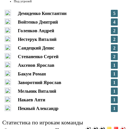
Под угрозой
Демиденко Константин
5
Войтенко Дмитрий
4
Голенков Андрей
2
Нестерук Виталий
2
Сандецкий Денис
2
Степаненко Сергей
2
Аксенов Ярослав
1
Бакум Роман
1
Заворотний Ярослав
1
Мельник Виталий
1
Накаев Апти
1
Пекный Александр
1
Статистика по игрокам команды