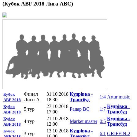
(Кубок ABF 2018 Лига АBC)
Финал
31.10.2018
Кудрiвка -
Кубок
1:4
Artur music
Лиги А
18:30
Трансбуд
ABF 2018
27.10.2018
Кудрiвка -
Кубок
5 тур
Радар ВС
1:7
17:00
Трансбуд
ABF 2018
21.10.2018
Кудрiвка -
Кубок
4 тур
Market master
0:5
12:00
Трансбуд
ABF 2018
13.10.2018
Кудрiвка -
Кубок
3 тур
6:1
GRIFFIN-2
16:00
Трансбуд
ABF 2018