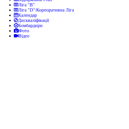
Ліга "В"
Ліга "D"/Корпоративна Ліга
Календар
Дискваліфікації
Бомбардири
Фото
Відео