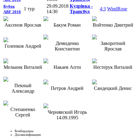
29.09.2018
Кудрiвка -
Кубок
1 тур
4:3
WindRose
14:30
Трансбуд
ABF 2018
Аксенов Ярослав
Бакум Роман
Войтенко Дмитрий
Демиденко
Заворотний
Голенков Андрей
Константин
Ярослав
Мельник Виталий
Накаев Апти
Нестерук Виталий
Пекный
Петров Андрей
Сандецкий Денис
Александр
Степаненко
Чернявский Игорь
Сергей
14.09.1995
Бомбардиры
Дисквалификация