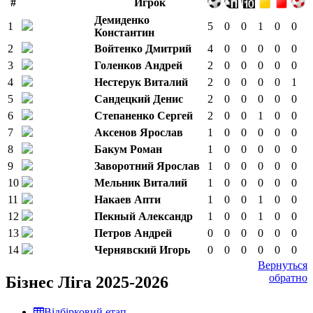
#
Игрок
Демиденко
1
5
0
0
1
0
0
Константин
2
Войтенко Дмитрий
4
0
0
0
0
0
3
Голенков Андрей
2
0
0
0
0
0
4
Нестерук Виталий
2
0
0
0
0
1
5
Сандецкий Денис
2
0
0
0
0
0
6
Степаненко Сергей
2
0
0
1
0
0
7
Аксенов Ярослав
1
0
0
0
0
0
8
Бакум Роман
1
0
0
0
0
0
9
Заворотний Ярослав
1
0
0
0
0
0
10
Мельник Виталий
1
0
0
0
0
0
11
Накаев Апти
1
0
0
1
0
0
12
Пекный Александр
1
0
0
1
0
0
13
Петров Андрей
0
0
0
0
0
0
14
Чернявский Игорь
0
0
0
0
0
0
Вернуться
обратно
Бізнес Ліга 2025-2026
Відбірковий етап