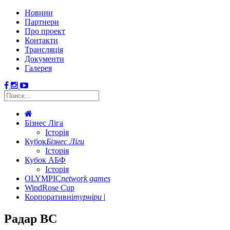
Новини
Партнери
Про проект
Контакти
Трансляція
Документи
Галерея
Бізнес Ліга
Історія
Кубок
Бізнес Ліги
Історія
Кубок АБФ
Історія
OLYMPIC
network games
WindRose Cup
Корпоративні
турніри
Радар ВС