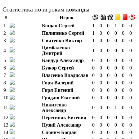
Статистика по игрокам команды
#
Игрок
1
Богдан Сергей
1
0
0
1
0
0
2
Пилипенко Сергей
1
0
0
0
0
0
3
Святенко Виктор
1
0
0
0
0
0
Цимбаленко
4
1
0
0
0
0
0
Дмитрий
5
Бандур Александр
0
0
0
0
0
0
6
Бужор Сергей
0
0
0
0
0
0
7
Власенко Владислав
0
0
0
0
0
0
8
Гиря Валерий
0
0
0
0
0
0
9
Гиря Евгений
0
0
0
0
0
0
10
Гридаш Евгений
0
0
0
0
0
0
Никитенко
11
0
0
0
1
0
0
Александр
12
Перегиняк Евгений
0
0
0
0
0
0
13
Пузий Александр
0
0
0
0
0
0
14
Слоним Богдан
0
0
0
0
0
0