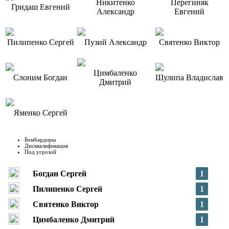
Никитенко
Перегиняк
Гридаш Евгений
Александр
Евгений
Пилипенко Сергей
Пузий Александр
Святенко Виктор
Цимбаленко
Слоним Богдан
Шулипа Владислав
Дмитрий
Яменко Сергей
Бомбардиры
Дисквалификация
Под угрозой
Богдан Сергей
1
Пилипенко Сергей
1
Святенко Виктор
1
Цимбаленко Дмитрий
1