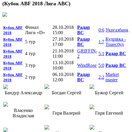
(Кубок ABF 2018 Лига АBC)
Финал
28.10.2018
Радар
Кубок ABF
0:6
Укргазбанк
Лиги «D»
15:00
ВС
2018
27.10.2018
Радар
Кудрiвка -
Кубок ABF
5 тур
1:7
17:00
ВС
Трансбуд
2018
21.10.2018
GRIFFIN-
Кубок ABF
4 тур
5:1
Радар ВС
11:00
2
2018
13.10.2018
Кубок ABF
3 тур
WindRose
5:0
Радар ВС
10:00
2018
06.10.2018
Радар
Market
Кубок ABF
2 тур
2:2
12:00
ВС
master
2018
Бандур Александр
Богдан Сергей
Бужор Сергей
Власенко
Гиря Валерий
Гиря Евгений
Владислав