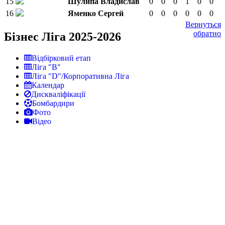
15
Шулипа Владислав
0
0
0
1
0
0
16
Яменко Сергей
0
0
0
0
0
0
Вернуться
обратно
Бізнес Ліга 2025-2026
Відбірковий етап
Ліга "В"
Ліга "D"/Корпоративна Ліга
Календар
Дискваліфікації
Бомбардири
Фото
Відео