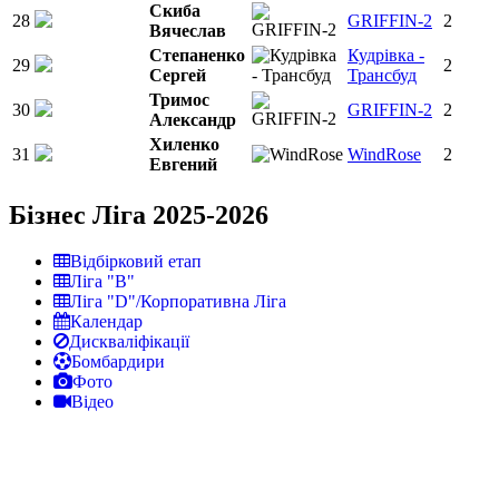
Скиба
28
GRIFFIN-2
2
Вячеслав
Степаненко
Кудрiвка -
29
2
Сергей
Трансбуд
Тримос
30
GRIFFIN-2
2
Александр
Хиленко
31
WindRose
2
Евгений
Бізнес Ліга 2025-2026
Відбірковий етап
Ліга "В"
Ліга "D"/Корпоративна Ліга
Календар
Дискваліфікації
Бомбардири
Фото
Відео