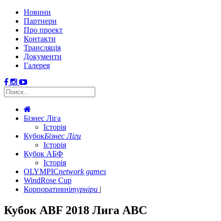
Новини
Партнери
Про проект
Контакти
Трансляція
Документи
Галерея
Бізнес Ліга
Історія
Кубок
Бізнес Ліги
Історія
Кубок АБФ
Історія
OLYMPIC
network games
WindRose Cup
Корпоративні
турніри
Кубок ABF 2018 Лига АBC