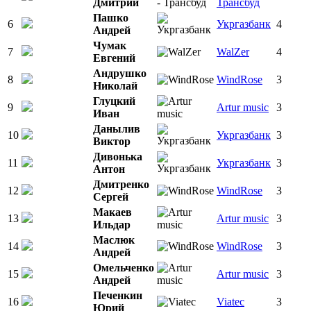
Дмитрий
Трансбуд
Пашко
6
Укргазбанк
4
Андрей
Чумак
7
WalZer
4
Евгений
Андрушко
8
WindRose
3
Николай
Глуцкий
9
Artur music
3
Иван
Данылив
10
Укргазбанк
3
Виктор
Дивонька
11
Укргазбанк
3
Антон
Дмитренко
12
WindRose
3
Сергей
Макаев
13
Artur music
3
Ильдар
Маслюк
14
WindRose
3
Андрей
Омельченко
15
Artur music
3
Андрей
Печенкин
16
Viatec
3
Юрий