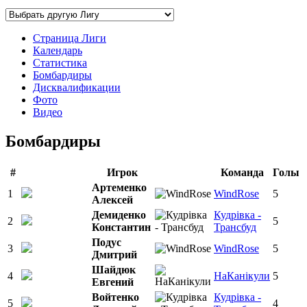
Страница Лиги
Календарь
Статистика
Бомбардиры
Дисквалификации
Фото
Видео
Бомбардиры
#
Игрок
Команда
Голы
Артеменко
1
WindRose
5
Алексей
Демиденко
Кудрiвка -
2
5
Константин
Трансбуд
Подус
3
WindRose
5
Дмитрий
Шайдюк
4
НаКанікули
5
Евгений
Войтенко
Кудрiвка -
5
4