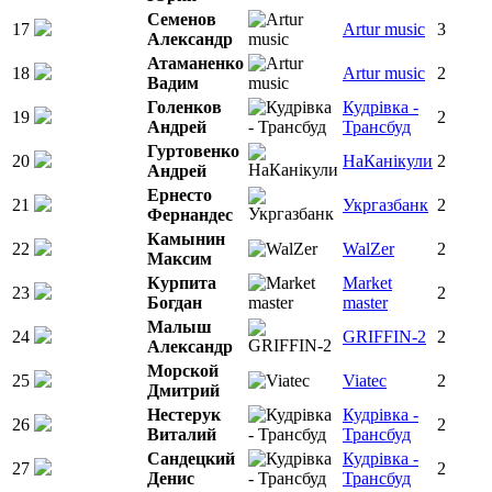
Семенов
17
Artur music
3
Александр
Атаманенко
18
Artur music
2
Вадим
Голенков
Кудрiвка -
19
2
Андрей
Трансбуд
Гуртовенко
20
НаКанікули
2
Андрей
Ернесто
21
Укргазбанк
2
Фернандес
Камынин
22
WalZer
2
Максим
Курпита
Market
23
2
Богдан
master
Малыш
24
GRIFFIN-2
2
Александр
Морской
25
Viatec
2
Дмитрий
Нестерук
Кудрiвка -
26
2
Виталий
Трансбуд
Сандецкий
Кудрiвка -
27
2
Денис
Трансбуд