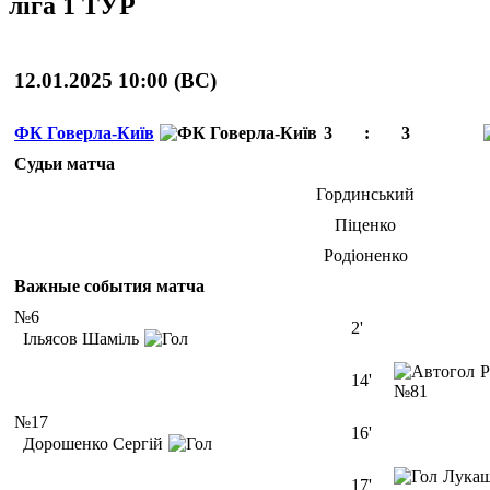
ліга 1 ТУР
12.01.2025 10:00 (
ВС
)
ФК Говерла-Київ
3
:
3
Судьи матча
Гординський
Піценко
Родіоненко
Важные события матча
№6
2'
Ільясов Шаміль
Р
14'
№81
№17
16'
Дорошенко Сергій
Лука
17'