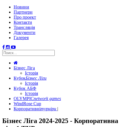
Новини
Партнери
Про проект
Контакти
Трансляція
Документи
Галерея
Бізнес Ліга
Історія
Кубок
Бізнес Ліги
Історія
Кубок АБФ
Історія
OLYMPIC
network games
WindRose Cup
Корпоративні
турніри
Бізнес Ліга 2024-2025 - Корпоративна