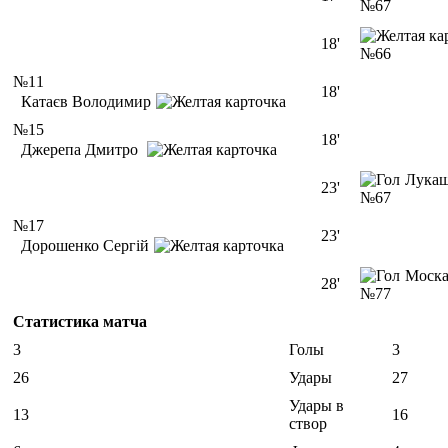
№67
18'
№66
№11
18'
Катаєв Володимир
№15
18'
Джерепа Дмитро
Лука
23'
№67
№17
23'
Дорошенко Сергій
Моска
28'
№77
Статистика матча
3
Голы
3
26
Удары
27
Удары в
13
16
створ