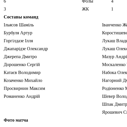
6
Фолы
4
3
ЖК
1
Составы команд
Ільясов Шаміль
Іванченко Ж
Бурбуля Артур
Коростишев
Горгілдазе Ілля
Лукаш Влад
Джапарідзе Олександр
Лукаш Олек
Джерепа Дмитро
Мазур Андр
Дорошенко Сергій
Москаленко 
Катаєв Володимир
Набока Олек
Козаченко Михайло
Нагорний Д
Просвирнин Максим
Родіоненко 
Романенко Андрій
Шевер Воло
Шпак Дмит
Ярошевич С
Фото матча