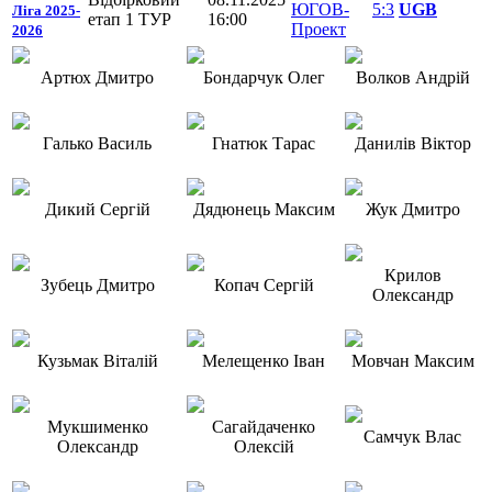
ЮГОВ-
5:3
UGB
Ліга 2025-
етап 1 ТУР
16:00
Проект
2026
Артюх Дмитро
Бондарчук Олег
Волков Андрій
Галько Василь
Гнатюк Тарас
Данилів Віктор
Дикий Сергій
Дядюнець Максим
Жук Дмитро
Крилов
Зубець Дмитро
Копач Сергій
Олександр
Кузьмак Віталій
Мелещенко Іван
Мовчан Максим
Мукшименко
Сагайдаченко
Самчук Влас
Олександр
Олексій