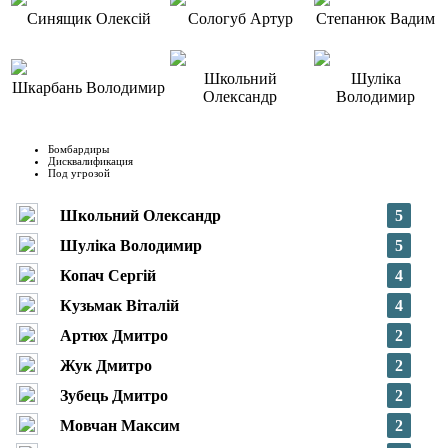
Синящик Олексій
Сологуб Артур
Степанюк Вадим
Школьний
Шуліка
Шкарбань Володимир
Олександр
Володимир
Бомбардиры
Дисквалификация
Под угрозой
Школьний Олександр
5
Шуліка Володимир
5
Копач Сергій
4
Кузьмак Віталій
4
Артюх Дмитро
2
Жук Дмитро
2
Зубець Дмитро
2
Мовчан Максим
2