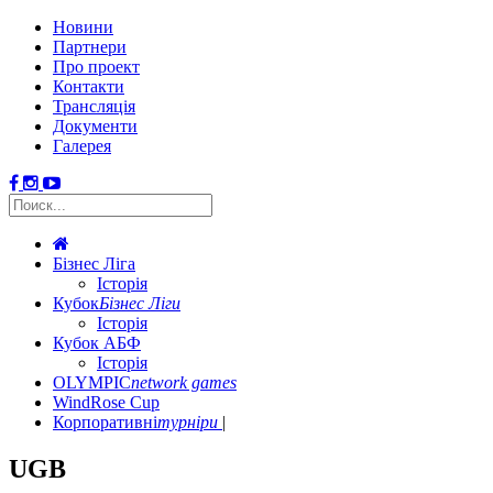
Новини
Партнери
Про проект
Контакти
Трансляція
Документи
Галерея
Бізнес Ліга
Історія
Кубок
Бізнес Ліги
Історія
Кубок АБФ
Історія
OLYMPIC
network games
WindRose Cup
Корпоративні
турніри
UGB