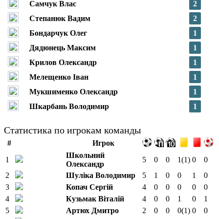
Самчук Влас
2
Степанюк Вадим
2
Бондарчук Олег
1
Дядюнець Максим
1
Крилов Олександр
1
Мелещенко Іван
1
Мукшименко Олександр
1
Шкарбань Володимир
1
Статистика по игрокам команды
#
Игрок
Школьний
1
5
0
0
1
(1)
0
0
Олександр
2
Шуліка Володимир
5
1
0
0
1
0
3
Копач Сергій
4
0
0
0
0
0
4
Кузьмак Віталій
4
0
0
1
0
1
5
Артюх Дмитро
2
0
0
0
(1)
0
0