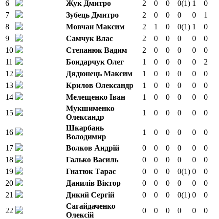
6
Жук Дмитро
2
0
0
0
(1)
1
0
7
Зубець Дмитро
2
0
0
0
0
1
8
Мовчан Максим
2
1
0
0
(1)
1
0
9
Самчук Влас
2
0
0
0
0
0
10
Степанюк Вадим
2
0
0
0
0
0
11
Бондарчук Олег
1
0
0
0
0
2
12
Дядюнець Максим
1
0
0
0
0
0
13
Крилов Олександр
1
0
0
0
0
0
14
Мелещенко Іван
1
0
0
0
0
0
Мукшименко
15
1
0
0
0
0
0
Олександр
Шкарбань
16
1
0
0
0
0
0
Володимир
17
Волков Андрій
0
0
0
0
0
0
18
Галько Василь
0
0
0
0
0
0
19
Гнатюк Тарас
0
0
0
0
(1)
0
0
20
Данилів Віктор
0
0
0
0
0
0
21
Дикий Сергій
0
0
0
0
(1)
0
0
Сагайдаченко
22
0
0
0
0
0
0
Олексій