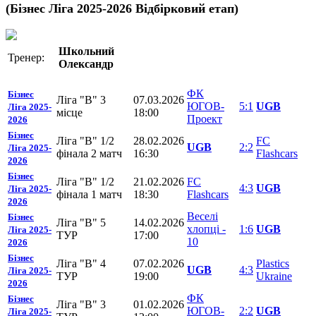
(Бізнес Ліга 2025-2026 Відбірковий етап)
Школьний
Тренер:
Олександр
ФК
Бізнес
Ліга "В" 3
07.03.2026
ЮГОВ-
5:1
UGB
Ліга 2025-
місце
18:00
Проект
2026
Бізнес
Ліга "В" 1/2
28.02.2026
FC
UGB
2:2
Ліга 2025-
фінала 2 матч
16:30
Flashcars
2026
Бізнес
Ліга "В" 1/2
21.02.2026
FC
4:3
UGB
Ліга 2025-
фінала 1 матч
18:30
Flashcars
2026
Веселі
Бізнес
Ліга "В" 5
14.02.2026
хлопці -
1:6
UGB
Ліга 2025-
ТУР
17:00
10
2026
Бізнес
Ліга "В" 4
07.02.2026
Plastics
UGB
4:3
Ліга 2025-
ТУР
19:00
Ukraine
2026
ФК
Бізнес
Ліга "В" 3
01.02.2026
ЮГОВ-
2:2
UGB
Ліга 2025-