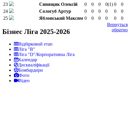
23
Синящик Олексій
0
0
0
0
(1)
0
0
24
Сологуб Артур
0
0
0
0
0
0
25
Яблонський Максим
0
0
0
0
0
0
Вернуться
обратно
Бізнес Ліга 2025-2026
Відбірковий етап
Ліга "В"
Ліга "D"/Корпоративна Ліга
Календар
Дискваліфікації
Бомбардири
Фото
Відео