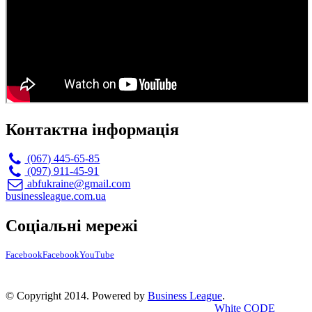
Контактна інформація
(067) 445-65-85
(097) 911-45-91
abfukraine@gmail.com
businessleague.com.ua
Соціальні мережі
Facebook
Facebook
YouTube
© Copyright 2014. Powered by
Business League
.
White CODE