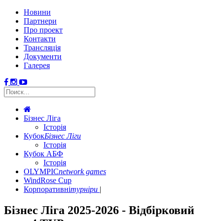
Новини
Партнери
Про проект
Контакти
Трансляція
Документи
Галерея
Бізнес Ліга
Історія
Кубок
Бізнес Ліги
Історія
Кубок АБФ
Історія
OLYMPIC
network games
WindRose Cup
Корпоративні
турніри
Бізнес Ліга 2025-2026 - Відбірковий