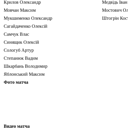
Крилов Олександр
Медвідь Іван
Мовчан Максим
Мостович Ол
Мукшименко Олександр
Штогрін Кос
Сагайдаченко Олексій
Самчук Влас
Синящик Олексій
Сологуб Артур
Степанюк Вадим
Шкарбань Володимир
Яблонський Максим
Фото матча
Видео матча