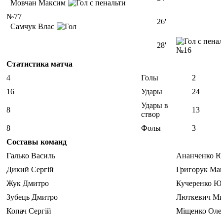
Мовчан Максим
№77
26'
Самчук Влас
28'
№16
Статистика матча
4
Голы
2
16
Удары
24
Удары в
8
13
створ
8
Фолы
3
Составы команд
Галько Василь
Ананченко 
Дикий Сергій
Григорук Ма
Жук Дмитро
Кучеренко Ю
Зубець Дмитро
Люткевич М
Копач Сергій
Міщенко Оле