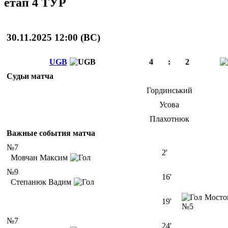
етап 4 ТУР
30.11.2025 12:00 (
ВС
)
UGB
4
:
2
Судьи матча
Гординський
Усова
Плахотнюк
Важные события матча
№7
2'
Мовчан Максим
№9
16'
Степанюк Вадим
Мосто
19'
№5
№7
24'