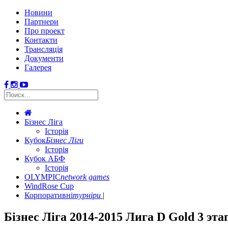
Новини
Партнери
Про проект
Контакти
Трансляція
Документи
Галерея
Бізнес Ліга
Історія
Кубок
Бізнес Ліги
Історія
Кубок АБФ
Історія
OLYMPIC
network games
WindRose Cup
Корпоративні
турніри
Бізнес Ліга 2014-2015 Лига D Gold 3 эта