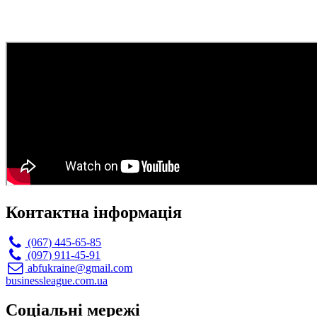
Контактна інформація
(067) 445-65-85
(097) 911-45-91
abfukraine@gmail.com
businessleague.com.ua
Соціальні мережі