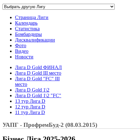
Страница Лиги
Календарь
Статистика
Бомбардиры
Дисквалификации
Фото
Видео
Новости
Лига D Gold ФИНАЛ
Лига D Gold III место
Лига D Gold "FC" III
место
Лига D Gold 1\2
Лига D Gold 1\2 "FC"
13 тур Лига D
12 тур Лига D
11 тур Лига D
УАПГ - ПрофремБуд-2 (08.03.2015)
Бізнес Ліга 2025-2026