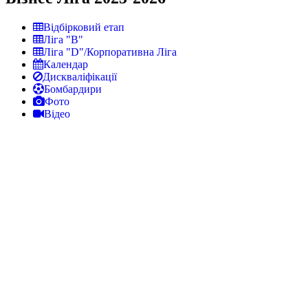
Відбірковий етап
Ліга "В"
Ліга "D"/Корпоративна Ліга
Календар
Дискваліфікації
Бомбардири
Фото
Відео