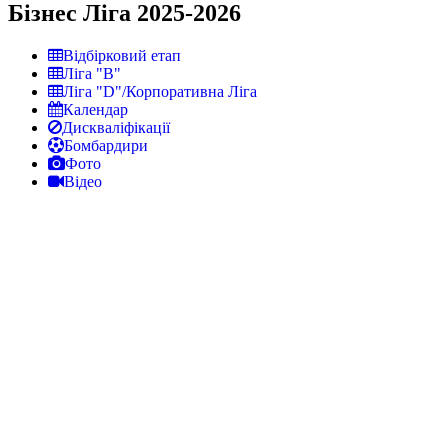
Бізнес Ліга 2025-2026
Відбірковий етап
Ліга "В"
Ліга "D"/Корпоративна Ліга
Календар
Дискваліфікації
Бомбардири
Фото
Відео