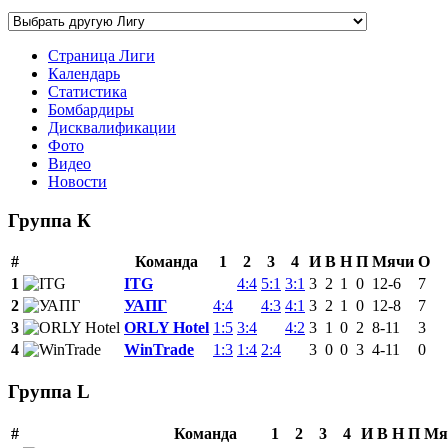
Страница Лиги
Календарь
Статистика
Бомбардиры
Дисквалификации
Фото
Видео
Новости
Группа К
#
Команда
1
2
3
4
И
В
Н
П
Мячи
О
1
ITG
4:4
5:1
3:1
3
2
1
0
12-6
7
2
УАПГ
4:4
4:3
4:1
3
2
1
0
12-8
7
3
ORLY Ноtel
1:5
3:4
4:2
3
1
0
2
8-11
3
4
WinTrade
1:3
1:4
2:4
3
0
0
3
4-11
0
Группа L
#
Команда
1
2
3
4
И
В
Н
П
Мя