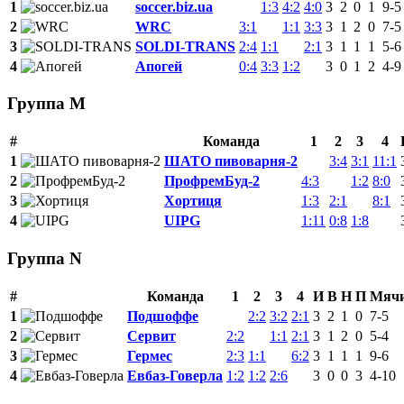
1
soccer.biz.ua
1:3
4:2
4:0
3
2
0
1
9-5
2
WRC
3:1
1:1
3:3
3
1
2
0
7-5
3
SOLDI-TRANS
2:4
1:1
2:1
3
1
1
1
5-6
4
Апогей
0:4
3:3
1:2
3
0
1
2
4-9
Группа М
#
Команда
1
2
3
4
1
ШАТО пивоварня-2
3:4
3:1
11:1
2
ПрофремБуд-2
4:3
1:2
8:0
3
Хортиця
1:3
2:1
8:1
4
UIPG
1:11
0:8
1:8
Группа N
#
Команда
1
2
3
4
И
В
Н
П
Мяч
1
Подшоффе
2:2
3:2
2:1
3
2
1
0
7-5
2
Сервит
2:2
1:1
2:1
3
1
2
0
5-4
3
Гермес
2:3
1:1
6:2
3
1
1
1
9-6
4
Евбаз-Говерла
1:2
1:2
2:6
3
0
0
3
4-10