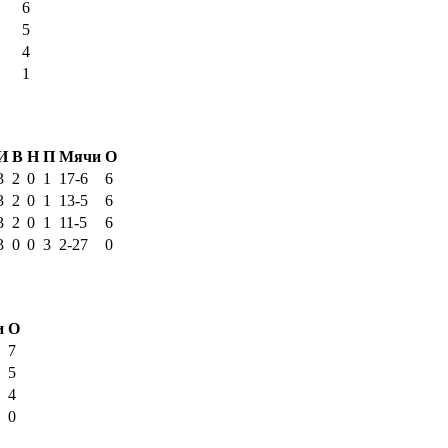
6
5
4
1
И
В
Н
П
Мячи
О
3
2
0
1
17-6
6
3
2
0
1
13-5
6
3
2
0
1
11-5
6
3
0
0
3
2-27
0
и
О
7
5
4
0