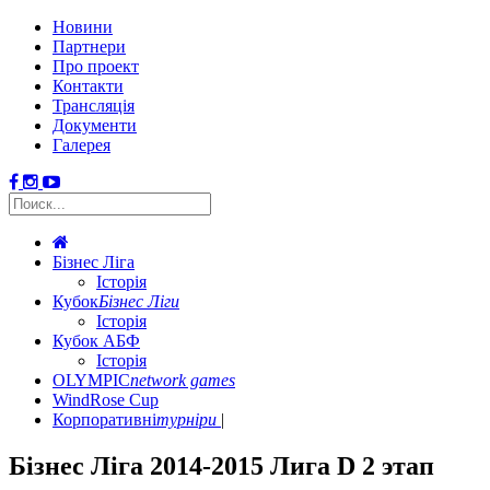
Новини
Партнери
Про проект
Контакти
Трансляція
Документи
Галерея
Бізнес Ліга
Історія
Кубок
Бізнес Ліги
Історія
Кубок АБФ
Історія
OLYMPIC
network games
WindRose Cup
Корпоративні
турніри
Бізнес Ліга 2014-2015 Лига D 2 этап