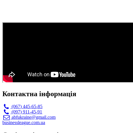
Контактна інформація
(067) 445-65-85
(097) 911-45-91
abfukraine@gmail.com
businessleague.com.ua