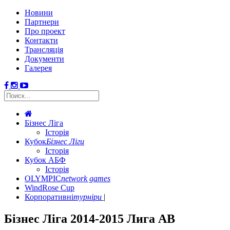
Новини
Партнери
Про проект
Контакти
Трансляція
Документи
Галерея
Бізнес Ліга
Історія
Кубок
Бізнес Ліги
Історія
Кубок АБФ
Історія
OLYMPIC
network games
WindRose Cup
Корпоративні
турніри
Бізнес Ліга 2014-2015 Лига АВ