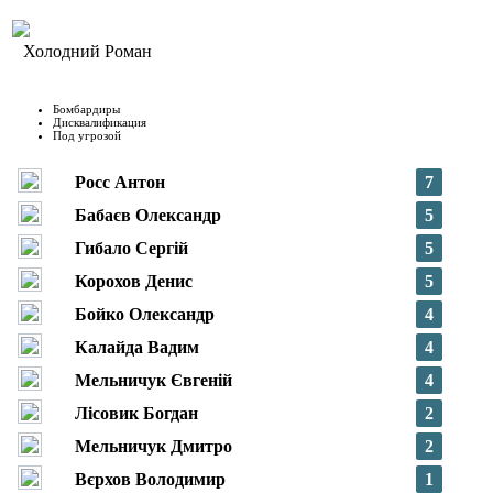
Холодний Роман
Бомбардиры
Дисквалификация
Под угрозой
Росс Антон
7
Бабаєв Олександр
5
Гибало Сергій
5
Корохов Денис
5
Бойко Олександр
4
Калайда Вадим
4
Мельничук Євгеній
4
Лісовик Богдан
2
Мельничук Дмитро
2
Вєрхов Володимир
1