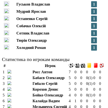
Гуськов Владислав
1
Мудрий Ярослав
1
Остапенко Сергій
1
Собачко Олексій
1
Сотник Владислав
1
Тюрін Олександр
1
Холодний Роман
1
Статистика по игрокам команды
#
Игрок
1
Росс Антон
7
0
0
0
0
0
2
Бабаєв Олександр
5
0
0
0
(1)
0
0
3
Гибало Сергій
5
0
0
0
(1)
0
0
4
Корохов Денис
5
0
0
0
0
0
5
Бойко Олександр
4
0
0
0
(1)
0
0
6
Калайда Вадим
4
1
0
0
0
0
7
Мельничук Євгеній
4
0
0
0
0
0