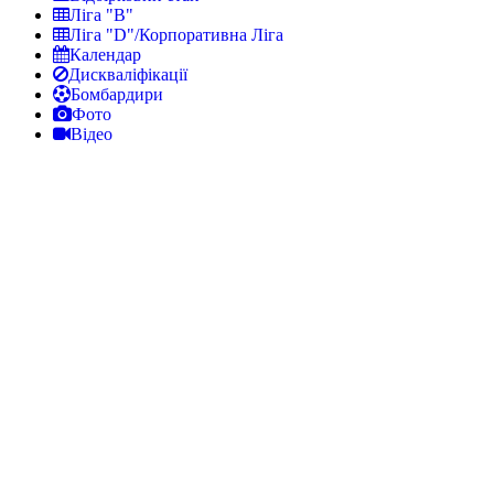
Ліга "В"
Ліга "D"/Корпоративна Ліга
Календар
Дискваліфікації
Бомбардири
Фото
Відео