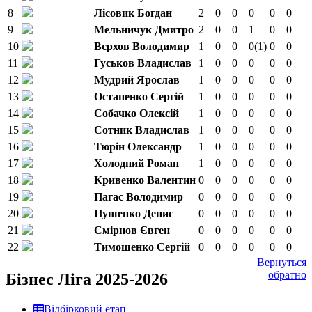
8
Лісовик Богдан
2
0
0
0
0
0
9
Мельничук Дмитро
2
0
0
1
0
0
10
Вєрхов Володимир
1
0
0
0
(1)
0
0
11
Гуськов Владислав
1
0
0
0
0
0
12
Мудрий Ярослав
1
0
0
0
0
0
13
Остапенко Сергій
1
0
0
0
0
0
14
Собачко Олексій
1
0
0
0
0
0
15
Сотник Владислав
1
0
0
0
0
0
16
Тюрін Олександр
1
0
0
0
0
0
17
Холодний Роман
1
0
0
0
0
0
18
Кривенко Валентин
0
0
0
0
0
0
19
Пагас Володимир
0
0
0
0
0
0
20
Пушенко Денис
0
0
0
0
0
0
21
Смірнов Євген
0
0
0
0
0
0
22
Тимошенко Сергій
0
0
0
0
0
0
Вернуться
обратно
Бізнес Ліга 2025-2026
Відбірковий етап