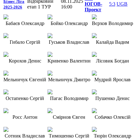
Відбірковий
08.11.2025
Бізнес Ліга
ЮГОВ-
5:3
UGB
етап 1 ТУР
16:00
2025-2026
Проект
Бабаєв Олександр
Бойко Олександр
Вєрхов Володимир
Гибало Сергій
Гуськов Владислав
Калайда Вадим
Корохов Денис
Кривенко Валентин
Лісовик Богдан
Мельничук Євгеній
Мельничук Дмитро
Мудрий Ярослав
Остапенко Сергій
Пагас Володимир
Пушенко Денис
Росс Антон
Смірнов Євген
Собачко Олексій
Сотник Владислав
Тимошенко Сергій
Тюрін Олександр