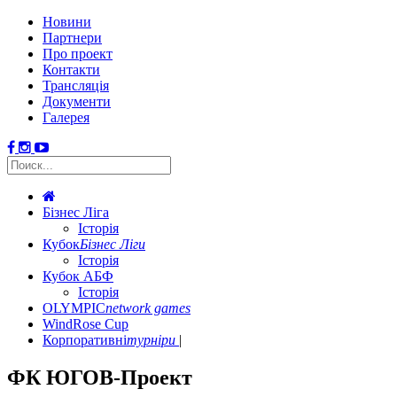
Новини
Партнери
Про проект
Контакти
Трансляція
Документи
Галерея
Бізнес Ліга
Історія
Кубок
Бізнес Ліги
Історія
Кубок АБФ
Історія
OLYMPIC
network games
WindRose Cup
Корпоративні
турніри
ФК ЮГОВ-Проект