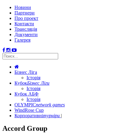
Новини
Партнери
Про проект
Контакти
Трансляція
Документи
Галерея
Бізнес Ліга
Історія
Кубок
Бізнес Ліги
Історія
Кубок АБФ
Історія
OLYMPIC
network games
WindRose Cup
Корпоративні
турніри
Accord Group