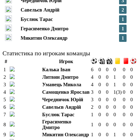
Чередничок Юрій
3
Савельєв Андрій
2
Буслюк Тарас
1
Герасименко Дмитро
1
Микитин Олександр
1
Статистика по игрокам команды
#
Игрок
1
Калька Іван
6
0
0
0
0
0
2
Литвин Дмитро
4
0
0
1
0
0
3
Уманець Микола
4
0
0
1
0
0
4
Самощенко Ярослав
3
0
0
1
(3)
0
0
5
Чередничок Юрій
3
0
0
0
0
0
6
Савельєв Андрій
2
0
0
0
0
0
7
Буслюк Тарас
1
0
0
0
0
0
Герасименко
8
1
0
0
0
0
0
Дмитро
9
Микитин Олександр
1
0
0
1
0
0