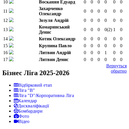
10
Восканян Едуард
0
0
0
0
0
0
Захарченко
11
0
0
0
0
0
0
Олександр
12
Зозуля Андрій
0
0
0
0
0
0
Комаринський
13
0
0
0
0
(2)
1
0
Денис
14
Котик Олександр
0
0
0
0
0
0
15
Крупина Павло
0
0
0
0
0
0
16
Литвин Андрій
0
0
0
1
0
0
17
Литвин Денис
0
0
0
0
0
0
Вернуться
обратно
Бізнес Ліга 2025-2026
Відбірковий етап
Ліга "В"
Ліга "D"/Корпоративна Ліга
Календар
Дискваліфікації
Бомбардири
Фото
Відео