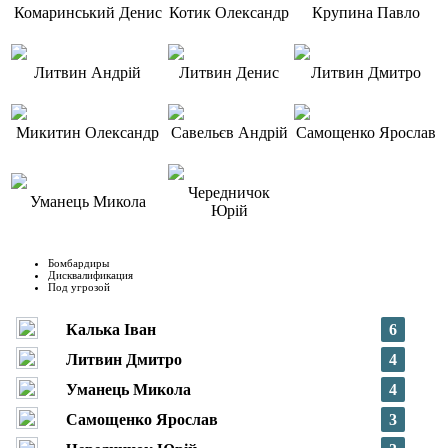
Комаринський Денис
Котик Олександр
Крупина Павло
Литвин Андрій
Литвин Денис
Литвин Дмитро
Микитин Олександр
Савельєв Андрій
Самощенко Ярослав
Чередничок
Уманець Микола
Юрій
Бомбардиры
Дисквалификация
Под угрозой
Калька Іван
6
Литвин Дмитро
4
Уманець Микола
4
Самощенко Ярослав
3