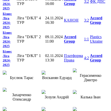
3:2
ФК ДПС
ТУР
16:00
Group
2024-
2025
Бізнес
Ліга "D/КЛ" 4
24.11.2024
Accord
Ліга
КАНОН
3:2
ТУР
16:30
Group
2024-
2025
Бізнес
Ліга "D/КЛ" 2
09.11.2024
Accord
Plastics
Ліга
1:1
ТУР
11:00
Group
Ukraine
2024-
2025
Бізнес
Ліга "D/КЛ" 1
02.11.2024
Платформа
Accord
Ліга
4:2
ТУР
13:30
Права
Group
2024-
2025
Герасименко
Буслюк Тарас
Восканян Едуард
Дмитро
Захарченко
Зозуля Андрій
Калька Іван
Олександр