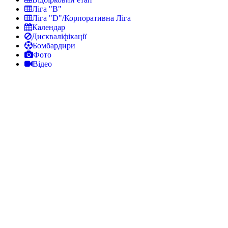
Ліга "В"
Ліга "D"/Корпоративна Ліга
Календар
Дискваліфікації
Бомбардири
Фото
Відео