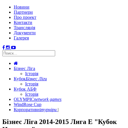
Новини
Партнери
Про проект
Контакти
Трансляція
Документи
Галерея
Бізнес Ліга
Історія
Кубок
Бізнес Ліги
Історія
Кубок АБФ
Історія
OLYMPIC
network games
WindRose Cup
Корпоративні
турніри
Бізнес Ліга 2014-2015 Лига Е "Кубок