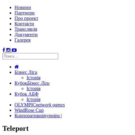
Новини
Партнери
Про проект
Контакти
Трансляція
Документи
Галерея
Бізнес Ліга
Історія
Кубок
Бізнес Ліги
Історія
Кубок АБФ
Історія
OLYMPIC
network games
WindRose Cup
Корпоративні
турніри
Teleport