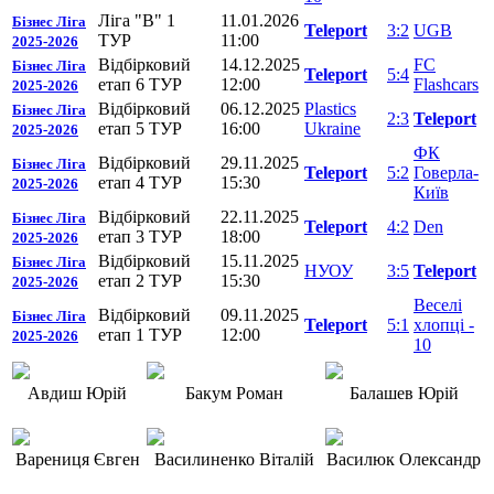
Ліга "В" 1
11.01.2026
Бізнес Ліга
Teleport
3:2
UGB
ТУР
11:00
2025-2026
Відбірковий
14.12.2025
FC
Бізнес Ліга
Teleport
5:4
етап 6 ТУР
12:00
Flashcars
2025-2026
Відбірковий
06.12.2025
Plastics
Бізнес Ліга
2:3
Teleport
етап 5 ТУР
16:00
Ukraine
2025-2026
ФК
Відбірковий
29.11.2025
Бізнес Ліга
Teleport
5:2
Говерла-
етап 4 ТУР
15:30
2025-2026
Київ
Відбірковий
22.11.2025
Бізнес Ліга
Teleport
4:2
Den
етап 3 ТУР
18:00
2025-2026
Відбірковий
15.11.2025
Бізнес Ліга
НУОУ
3:5
Teleport
етап 2 ТУР
15:30
2025-2026
Веселі
Відбірковий
09.11.2025
Бізнес Ліга
Teleport
5:1
хлопці -
етап 1 ТУР
12:00
2025-2026
10
Авдиш Юрій
Бакум Роман
Балашев Юрій
Варениця Євген
Василиненко Віталій
Василюк Олександр