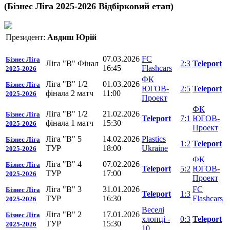
(Бізнес Ліга 2025-2026 Відбірковий етап)
Президент:
Авдиш Юрій
07.03.2026
FC
Бізнес Ліга
Ліга "В" Фінал
2:3
Teleport
16:45
Flashcars
2025-2026
ФК
Ліга "В" 1/2
01.03.2026
Бізнес Ліга
ЮГОВ-
2:5
Teleport
фінала 2 матч
11:00
2025-2026
Проект
ФК
Ліга "В" 1/2
21.02.2026
Бізнес Ліга
Teleport
7:1
ЮГОВ-
фінала 1 матч
15:30
2025-2026
Проект
Ліга "В" 5
14.02.2026
Plastics
Бізнес Ліга
1:2
Teleport
ТУР
18:00
Ukraine
2025-2026
ФК
Ліга "В" 4
07.02.2026
Бізнес Ліга
Teleport
5:2
ЮГОВ-
ТУР
17:00
2025-2026
Проект
Ліга "В" 3
31.01.2026
FC
Бізнес Ліга
Teleport
1:3
ТУР
16:30
Flashcars
2025-2026
Веселі
Ліга "В" 2
17.01.2026
Бізнес Ліга
хлопці -
0:3
Teleport
ТУР
15:30
2025-2026
10