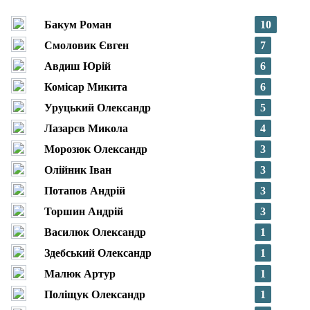
Бакум Роман
10
Смоловик Євген
7
Авдиш Юрій
6
Комісар Микита
6
Уруцький Олександр
5
Лазарєв Микола
4
Морозюк Олександр
3
Олійник Іван
3
Потапов Андрій
3
Торшин Андрій
3
Василюк Олександр
1
Здебський Олександр
1
Малюк Артур
1
Поліщук Олександр
1