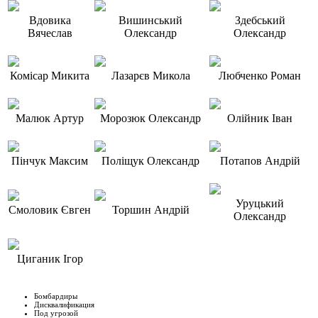
Вдовика
Вишинський
Здебський
Вячеслав
Олександр
Олександр
Комісар Микита
Лазарєв Микола
Любченко Роман
Малюк Артур
Морозюк Олександр
Олійник Іван
Пінчук Максим
Поліщук Олександр
Потапов Андрій
Уруцький
Смоловик Євген
Торшин Андрій
Олександр
Циганик Ігор
Бомбардиры
Дисквалификация
Под угрозой