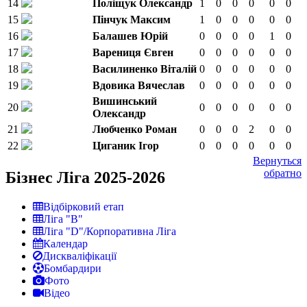
14
Поліщук Олександр
1
0
0
0
0
0
15
Пінчук Максим
1
0
0
0
0
0
16
Балашев Юрій
0
0
0
0
1
0
17
Варениця Євген
0
0
0
0
0
0
18
Василиненко Віталій
0
0
0
0
0
0
19
Вдовика Вячеслав
0
0
0
0
0
0
Вишинський
20
0
0
0
0
0
0
Олександр
21
Любченко Роман
0
0
0
2
0
0
22
Циганик Ігор
0
0
0
0
0
0
Вернуться
обратно
Бізнес Ліга 2025-2026
Відбірковий етап
Ліга "В"
Ліга "D"/Корпоративна Ліга
Календар
Дискваліфікації
Бомбардири
Фото
Відео