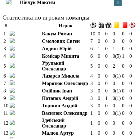
Пінчук Максим
1
Статистика по игрокам команды
#
Игрок
1
Бакум Роман
10
0
0
0
0
0
2
Смоловик Євген
7
0
0
0
0
0
3
Авдиш Юрій
6
1
0
1
0
0
4
Комісар Микита
6
0
0
0
(5)
1
0
Уруцький
5
5
0
0
2
0
0
Олександр
6
Лазарєв Микола
4
0
0
0
(1)
0
0
7
Морозюк Олександр
3
0
0
0
0
0
8
Олійник Іван
3
0
0
0
(1)
0
0
9
Потапов Андрій
3
0
1
0
(1)
0
0
10
Торшин Андрій
3
0
0
0
0
0
11
Василюк Олександр
1
0
0
0
(1)
0
0
Здебський
12
1
0
0
0
0
0
Олександр
13
Малюк Артур
1
0
0
0
0
0