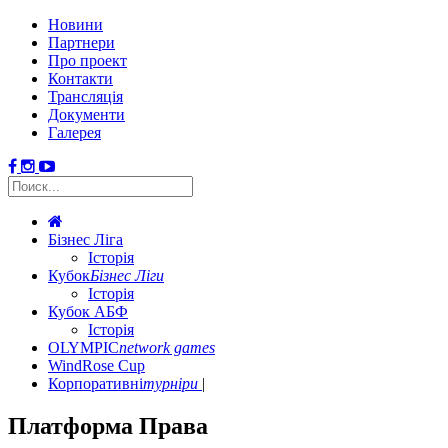
Новини
Партнери
Про проект
Контакти
Трансляція
Документи
Галерея
Бізнес Ліга
Історія
Кубок
Бізнес Ліги
Історія
Кубок АБФ
Історія
OLYMPIC
network games
WindRose Cup
Корпоративні
турніри
Платформа Права