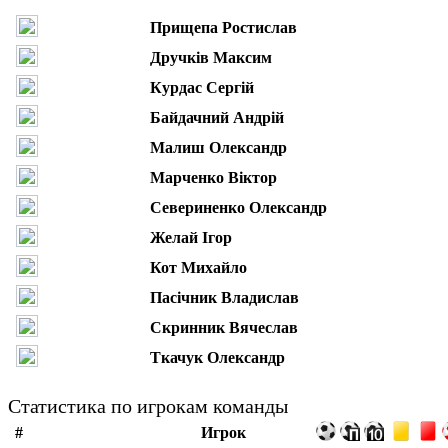
Прищепа Ростислав
Дручків Максим
Курдас Сергій
Байдачний Андрій
Малиш Олександр
Марченко Віктор
Севериненко Олександр
Желай Ігор
Кот Михайло
Пасічник Владислав
Скринник Вячеслав
Ткачук Олександр
Статистика по игрокам команды
#
Игрок