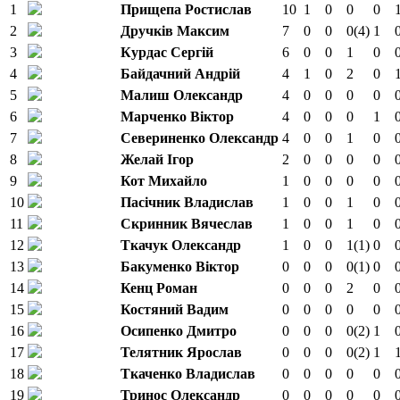
1
Прищепа Ростислав
10
1
0
0
0
2
Дручків Максим
7
0
0
0
(4)
1
3
Курдас Сергій
6
0
0
1
0
4
Байдачний Андрій
4
1
0
2
0
5
Малиш Олександр
4
0
0
0
0
6
Марченко Віктор
4
0
0
0
1
7
Севериненко Олександр
4
0
0
1
0
8
Желай Ігор
2
0
0
0
0
9
Кот Михайло
1
0
0
0
0
10
Пасічник Владислав
1
0
0
1
0
11
Скринник Вячеслав
1
0
0
1
0
12
Ткачук Олександр
1
0
0
1
(1)
0
13
Бакуменко Віктор
0
0
0
0
(1)
0
14
Кенц Роман
0
0
0
2
0
15
Костяний Вадим
0
0
0
0
0
16
Осипенко Дмитро
0
0
0
0
(2)
1
17
Телятник Ярослав
0
0
0
0
(2)
1
18
Ткаченко Владислав
0
0
0
0
0
19
Тринос Олександр
0
0
0
0
0