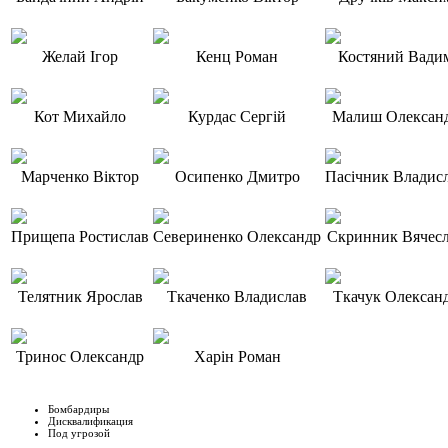
Желай Ігор
Кенц Роман
Костяний Вади
Кот Михайло
Курдас Сергій
Малиш Олексан
Марченко Віктор
Осипенко Дмитро
Пасічник Владис
Прищепа Ростислав
Севериненко Олександр
Скринник Вячес
Телятник Ярослав
Ткаченко Владислав
Ткачук Олексан
Тринос Олександр
Харін Роман
Бомбардиры
Дисквалификация
Под угрозой