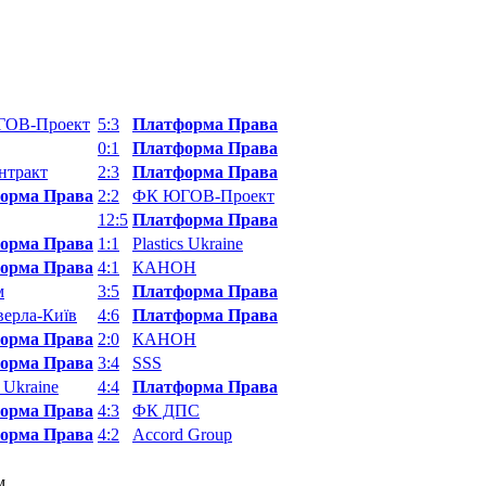
ОВ-Проект
5:3
Платформа Права
0:1
Платформа Права
нтракт
2:3
Платформа Права
орма Права
2:2
ФК ЮГОВ-Проект
12:5
Платформа Права
орма Права
1:1
Plastics Ukraine
орма Права
4:1
КАНОН
м
3:5
Платформа Права
ерла-Київ
4:6
Платформа Права
орма Права
2:0
КАНОН
орма Права
3:4
SSS
s Ukraine
4:4
Платформа Права
орма Права
4:3
ФК ДПС
орма Права
4:2
Accord Group
м