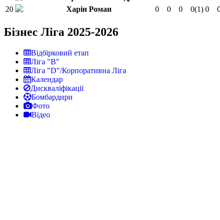
20
Харін Роман
0
0
0
0
(1)
0
Бізнес Ліга 2025-2026
Відбірковий етап
Ліга "В"
Ліга "D"/Корпоративна Ліга
Календар
Дискваліфікації
Бомбардири
Фото
Відео