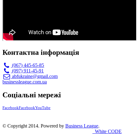
Контактна інформація
(067) 445-65-85
(097) 911-45-91
abfukraine@gmail.com
businessleague.com.ua
Соціальні мережі
Facebook
Facebook
YouTube
© Copyright 2014. Powered by
Business League
.
White CODE