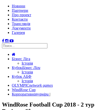
Новини
Партнери
Про проект
Контакти
Трансляція
Документи
Галерея
Бізнес Ліга
Історія
Кубок
Бізнес Ліги
Історія
Кубок АБФ
Історія
OLYMPIC
network games
WindRose Cup
Корпоративні
турніри
WindRose Football Cup 2018 - 2 тур