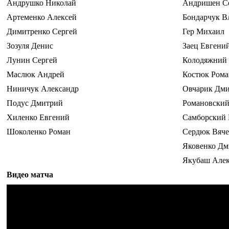
Андрушко Николай
Андришен С
Артеменко Алексей
Бондарчук В
Димитренко Сергей
Гер Михаил
Зозуля Денис
Заец Евгени
Лунин Сергей
Колодяжний
Маслюк Андрей
Костюк Рома
Ниничук Александр
Овчарик Дм
Подус Дмитрий
Романовский
Хиленко Евгений
Самборский
Шоколенко Роман
Сердюк Вяче
Яковенко Дм
Якубаш Алек
Видео матча