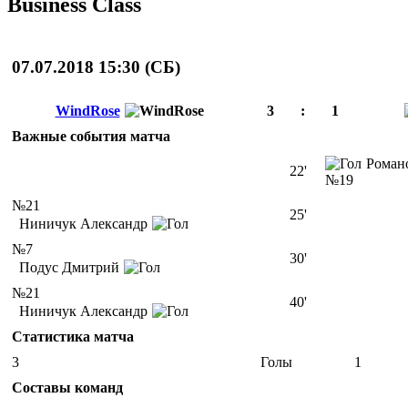
Business Class
07.07.2018 15:30 (
СБ
)
WindRose
3
:
1
Важные события матча
Роман
22'
№19
№21
25'
Ниничук Александр
№7
30'
Подус Дмитрий
№21
40'
Ниничук Александр
Статистика матча
3
Голы
1
Составы команд