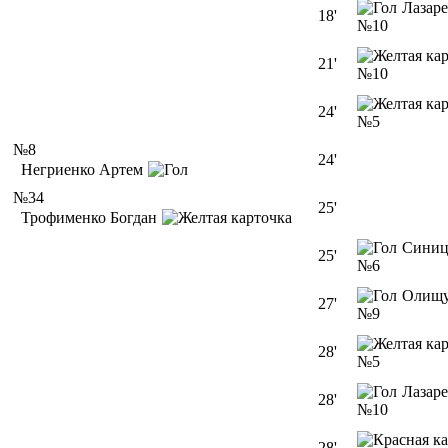
Лазар
18'
№10
21'
№10
24'
№5
№8
24'
Негриенко Артем
№34
25'
Трофименко Богдан
Синиц
25'
№6
Олищ
27'
№9
28'
№5
Лазар
28'
№10
28'