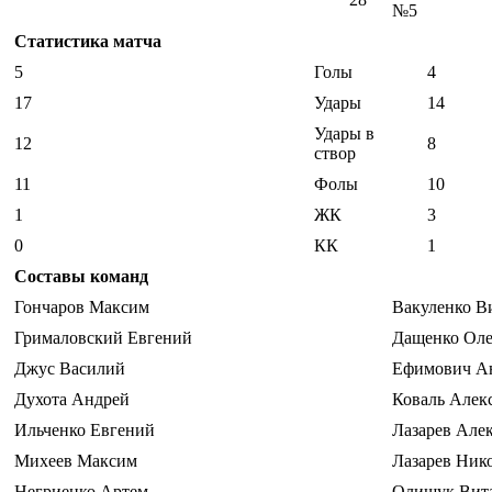
№5
Статистика матча
5
Голы
4
17
Удары
14
Удары в
12
8
створ
11
Фолы
10
1
ЖК
3
0
КК
1
Составы команд
Гончаров Максим
Вакуленко В
Грималовский Евгений
Дащенко Оле
Джус Василий
Ефимович А
Духота Андрей
Коваль Алек
Ильченко Евгений
Лазарев Але
Михеев Максим
Лазарев Ник
Негриенко Артем
Олищук Вит