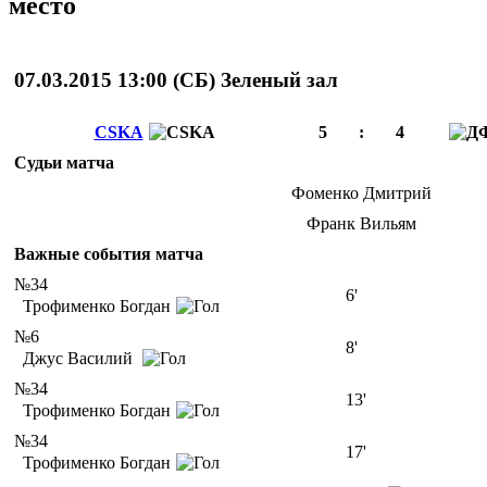
место
07.03.2015 13:00 (
СБ
)
Зеленый зал
CSKA
5
:
4
Судьи матча
Фоменко Дмитрий
Франк Вильям
Важные события матча
№34
6'
Трофименко Богдан
№6
8'
Джус Василий
№34
13'
Трофименко Богдан
№34
17'
Трофименко Богдан