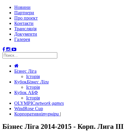
Новини
Партнери
Про проект
Контакти
Трансляція
Документи
Галерея
Бізнес Ліга
Історія
Кубок
Бізнес Ліги
Історія
Кубок АБФ
Історія
OLYMPIC
network games
WindRose Cup
Корпоративні
турніри
Бізнес Ліга 2014-2015 - Корп. Лига III