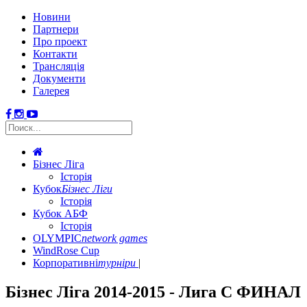
Новини
Партнери
Про проект
Контакти
Трансляція
Документи
Галерея
Бізнес Ліга
Історія
Кубок
Бізнес Ліги
Історія
Кубок АБФ
Історія
OLYMPIC
network games
WindRose Cup
Корпоративні
турніри
Бізнес Ліга 2014-2015 - Лига С ФИНАЛ