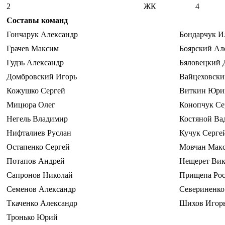
2
ЖК
4
Составы команд
Гончарук Александр
Бондарчук И
Грачев Максим
Боярский Ал
Гудзь Александр
Бяловецкий
Домбровский Игорь
Вайцеховск
Кожушко Сергей
Виткин Юри
Мицюра Олег
Конопчук Се
Негель Владимир
Костяной Ва
Нифталиев Руслан
Кучук Серге
Остапенко Сергей
Мовчан Мак
Потапов Андрей
Нещерет Вик
Сапронов Николай
Прищепа Рос
Семенов Александр
Севериненко
Ткаченко Александр
Шихов Игор
Тронько Юрий