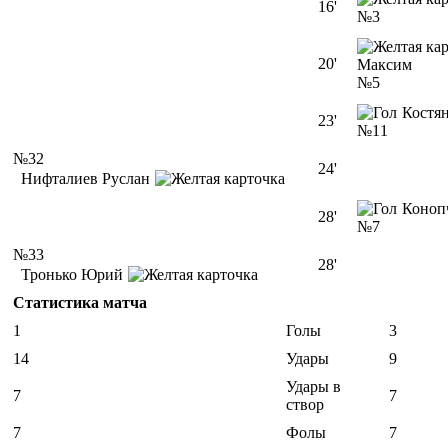
16'
№3
20'
Максим
№5
Костя
23'
№11
№32
24'
Нифталиев Руслан
Коноп
28'
№7
№33
28'
Тронько Юрий
Статистика матча
1
Голы
3
14
Удары
9
Удары в
7
7
створ
7
Фолы
7