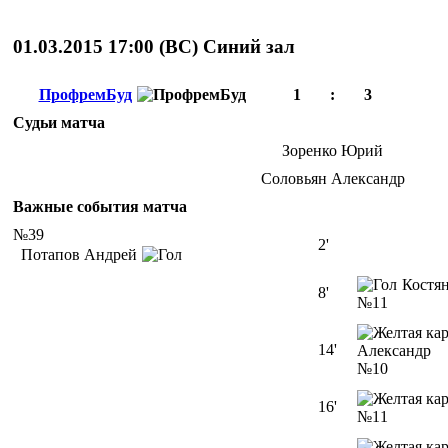
01.03.2015 17:00 (
ВС
)
Cиний зал
ПрофремБуд
1
:
3
Судьи матча
Зоренко Юрий
Соловьян Александр
Важные события матча
№39
2'
Потапов Андрей
Костя
8'
№11
14'
Александр
№10
16'
№11