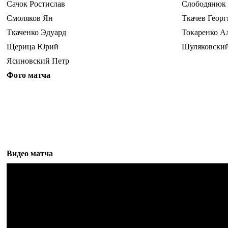
Сачок Ростислав
Слободянюк
Смоляков Ян
Ткачев Геор
Ткаченко Эдуард
Токаренко А
Щерица Юрий
Шуляковский
Ясиновский Петр
Фото матча
Видео матча