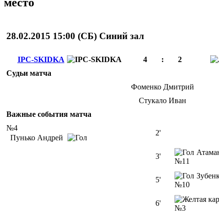
место
28.02.2015 15:00 (
СБ
)
Cиний зал
IPC-SKIDKA
4
:
2
Судьи матча
Фоменко Дмитрий
Стукало Иван
Важные события матча
№4
2'
Пунько Андрей
Атама
3'
№11
Зубен
5'
№10
6'
№3