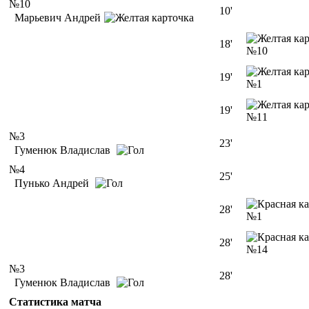
№10
10'
Марьевич Андрей
18'
№10
19'
№1
19'
№11
№3
23'
Гуменюк Владислав
№4
25'
Пунько Андрей
28'
№1
28'
№14
№3
28'
Гуменюк Владислав
Статистика матча