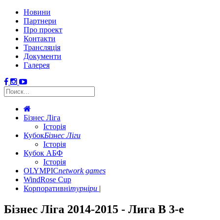
Новини
Партнери
Про проект
Контакти
Трансляція
Документи
Галерея
Бізнес Ліга
Історія
Кубок
Бізнес Ліги
Історія
Кубок АБФ
Історія
OLYMPIC
network games
WindRose Cup
Корпоративні
турніри
Бізнес Ліга 2014-2015 - Лига B 3-е