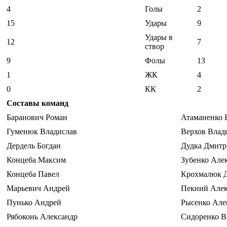
4
Голы
2
15
Удары
9
Удары в
12
7
створ
9
Фолы
13
1
ЖК
4
0
КК
2
Составы команд
Баранович Роман
Атаманенко 
Гуменюк Владислав
Верхов Влад
Дердель Богдан
Дудка Дмит
Концеба Максим
Зубенко Але
Концеба Павел
Крохмалюк 
Марьевич Андрей
Пекний Алек
Пунько Андрей
Рысенко Але
Рябоконь Александр
Сидоренко В