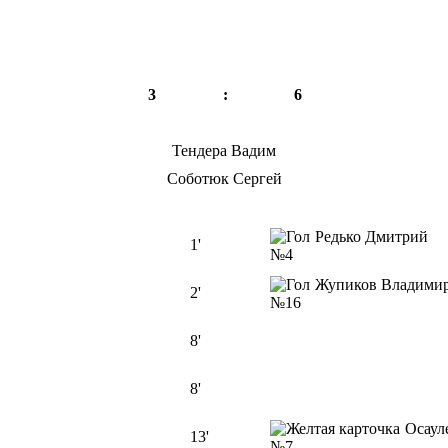
3
:
6
Тендера Вадим
Соботюк Сергей
Редько Дмитрий
1'
№4
Жупиков Владим
2'
№16
8'
8'
Осаул
13'
№7