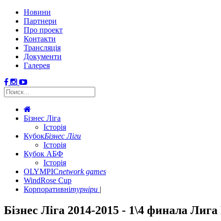
Новини
Партнери
Про проект
Контакти
Трансляція
Документи
Галерея
Бізнес Ліга
Історія
Кубок
Бізнес Ліги
Історія
Кубок АБФ
Історія
OLYMPIC
network games
WindRose Cup
Корпоративні
турніри
Бізнес Ліга 2014-2015 - 1\4 финала Лига