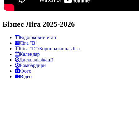
Бізнес Ліга 2025-2026
Відбірковий етап
Ліга "В"
Ліга "D"/Корпоративна Ліга
Календар
Дискваліфікації
Бомбардири
Фото
Відео