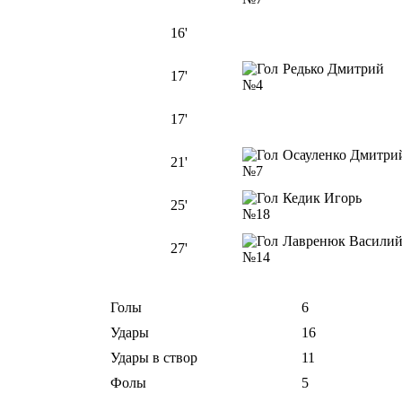
16'
Редько Дмитрий
17'
№4
17'
Осауленко Дмитр
21'
№7
Кедик Игорь
25'
№18
Лавренюк Васил
27'
№14
Голы
6
Удары
16
Удары в створ
11
Фолы
5