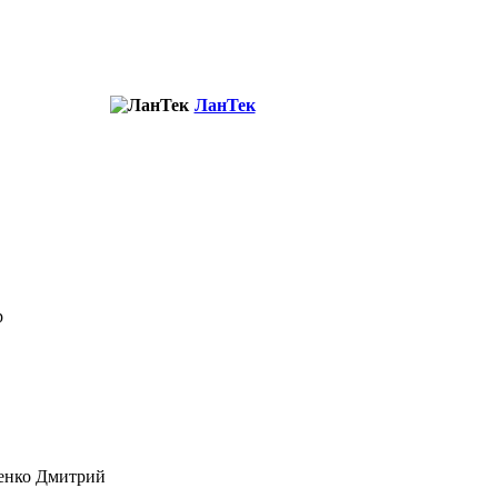
ЛанТек
ир
енко Дмитрий