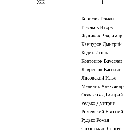
ЖК
1
Борисюк Роман
Ермаков Игорь
Жупиков Владимир
Канчуров Дмитрий
Кедик Игорь
Ковтонюк Вячеслав
Лавренюк Василий
Лисовский Илья
Мельник Александр
Осауленко Дмитрий
Редько Дмитрий
Рожевский Евгений
Рудько Роман
Созанський Сергей