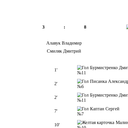
3
:
8
Алавук Владимир
Смиляк Дмитрий
Бурмистренко Дм
1'
№11
Писанка Алексан
2'
№6
Бурмистренко Дм
2'
№11
Каптан Сергей
7'
№7
Мали
10'
№10