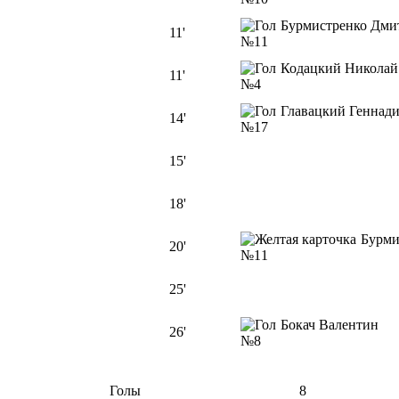
Бурмистренко Дм
11'
№11
Кодацкий Никол
11'
№4
Главацкий Генна
14'
№17
15'
18'
Бурми
20'
№11
25'
Бокач Валентин
26'
№8
Голы
8