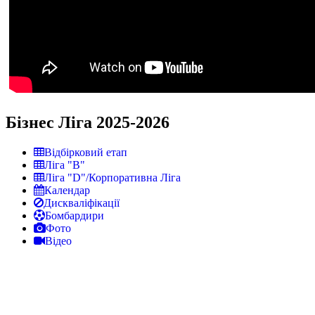
Бізнес Ліга 2025-2026
Відбірковий етап
Ліга "В"
Ліга "D"/Корпоративна Ліга
Календар
Дискваліфікації
Бомбардири
Фото
Відео