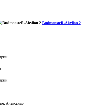
BudmonsteR-Akvilon 2
итрий
др
итрий
нок Александр