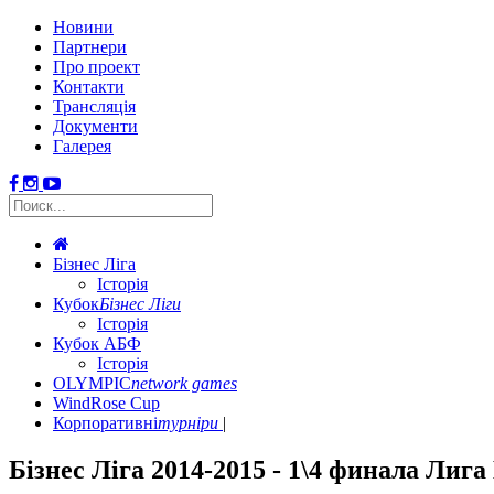
Новини
Партнери
Про проект
Контакти
Трансляція
Документи
Галерея
Бізнес Ліга
Історія
Кубок
Бізнес Ліги
Історія
Кубок АБФ
Історія
OLYMPIC
network games
WindRose Cup
Корпоративні
турніри
Бізнес Ліга 2014-2015 - 1\4 финала Лига