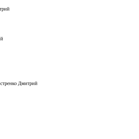
итрий
ай
дий
стренко Дмитрий