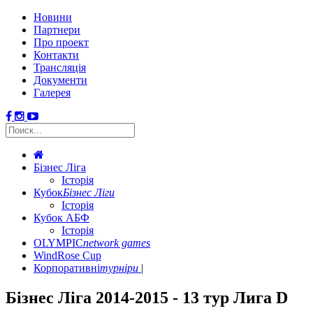
Новини
Партнери
Про проект
Контакти
Трансляція
Документи
Галерея
Бізнес Ліга
Історія
Кубок
Бізнес Ліги
Історія
Кубок АБФ
Історія
OLYMPIC
network games
WindRose Cup
Корпоративні
турніри
Бізнес Ліга 2014-2015 - 13 тур Лига D