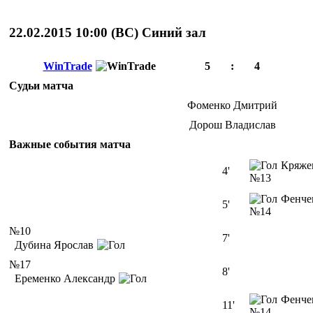
22.02.2015 10:00 (
ВС
)
Cиний зал
WinTrade
5
:
4
Судьи матча
Фоменко Дмитрий
Дорош Владислав
Важные события матча
Кряже
4'
№13
Фенче
5'
№14
№10
7'
Дубина Ярослав
№17
8'
Еременко Александр
Фенче
11'
№14