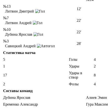
№13
12'
Литвин Дмитрий
№7
22'
Литвин Андрей
№10
22'
Дубина Ярослав
№3
28'
Савицкий Андрей
Статистика матча
5
Голы
4
1
Удары
2
Удары в
17
8
створ
2
Фолы
4
Составы команд
Дубина Ярослав
Алиев Эмин 
Еременко Александр
Гура Максим