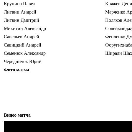
Крупина Павел
Кряжев Дени
Литвин Андрей
Марченко Ар
Литвин Дмитрий
Поляков Але
Микитин Александр
Солеймандж
Савельев Андрей
Фенченко Д
Савицкий Андрей
Форугихиаба
Семенюк Александр
Ширали Ша
Чередничок Юрий
Фото матча
Видео матча