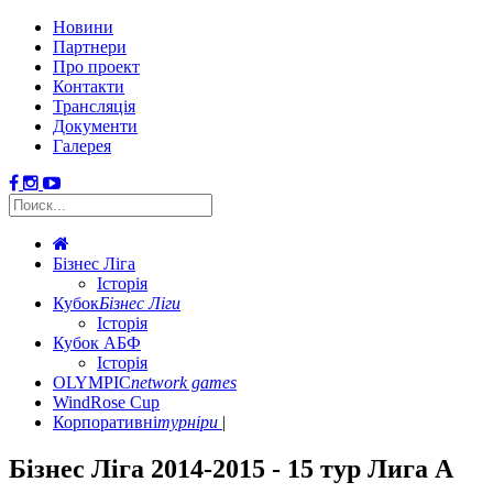
Новини
Партнери
Про проект
Контакти
Трансляція
Документи
Галерея
Бізнес Ліга
Історія
Кубок
Бізнес Ліги
Історія
Кубок АБФ
Історія
OLYMPIC
network games
WindRose Cup
Корпоративні
турніри
Бізнес Ліга 2014-2015 - 15 тур Лига A