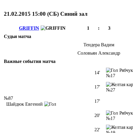
21.02.2015 15:00 (
СБ
)
Cиний зал
GRIFFIN
1
:
3
Судьи матча
Тендера Вадим
Соловьян Александр
Важные события матча
Рябчу
14'
№17
17'
№27
№87
17'
Шайдюк Евгений
Рябчу
20'
№17
22'
№19