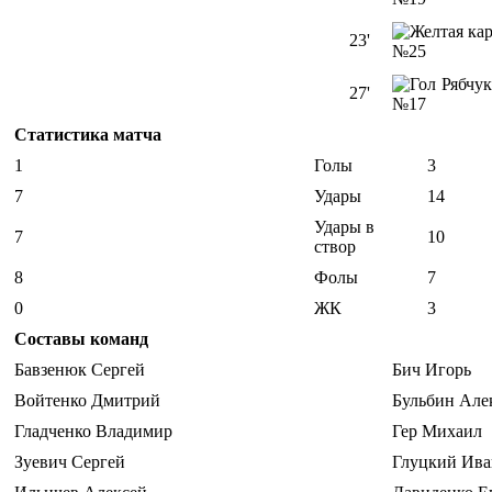
23'
№25
Рябчу
27'
№17
Статистика матча
1
Голы
3
7
Удары
14
Удары в
7
10
створ
8
Фолы
7
0
ЖК
3
Составы команд
Бавзенюк Сергей
Бич Игорь
Войтенко Дмитрий
Бульбин Але
Гладченко Владимир
Гер Михаил
Зуевич Сергей
Глуцкий Ива