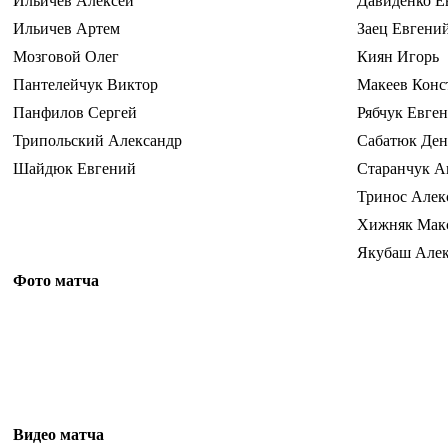
Ильичев Алексей
Давиденко Е
Ильичев Артем
Заец Евгени
Мозговой Олег
Киян Игорь
Пантелейчук Виктор
Макеев Конс
Панфилов Сергей
Рябчук Евге
Трипольский Александр
Сабатюк Ден
Шайдюк Евгений
Старанчук А
Тринос Алек
Хижняк Мак
Якубаш Алек
Фото матча
Видео матча