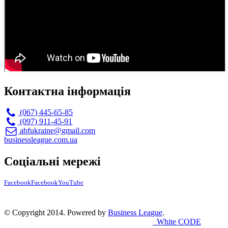
Контактна інформація
(067) 445-65-85
(097) 911-45-91
abfukraine@gmail.com
businessleague.com.ua
Соціальні мережі
Facebook
Facebook
YouTube
© Copyright 2014. Powered by
Business League
.
White CODE