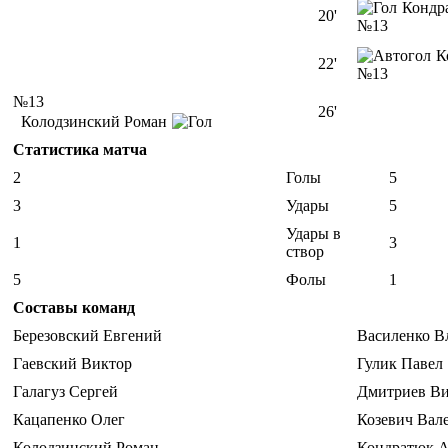
Кондр
20'
№13
К
22'
№13
№13
26'
Колодзинский Роман
Статистика матча
2
Голы
5
3
Удары
5
Удары в
1
3
створ
5
Фолы
1
Составы команд
Березовский Евгений
Василенко В
Гаевский Виктор
Гулик Павел
Галагуз Сергей
Дмитриев Ви
Кацапенко Олег
Козевич Вал
Колодзинский Роман
Кондратюк А