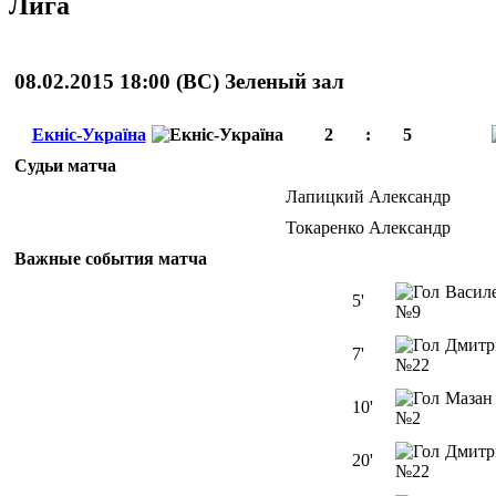
Лига
08.02.2015 18:00 (
ВС
)
Зеленый зал
Екніс-Україна
2
:
5
Судьи матча
Лапицкий Александр
Токаренко Александр
Важные события матча
Васил
5'
№9
Дмитр
7'
№22
Мазан
10'
№2
Дмитр
20'
№22