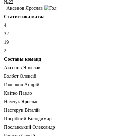
№22
Аксенов Ярослав
Статистика матча
4
32
19
2
Составы команд
Аксенов Ярослав
Болбот Олексій
Голенков Андрій
Квітко Павло
Намчук Ярослав
Нестерук Віталій
Погрібний Володимир
Пославський Олександр
Рошкян Сергій