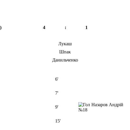
4
:
1
Лукаш
Шпак
Данильченко
6'
7'
Назаров Андрій
9'
№18
15'