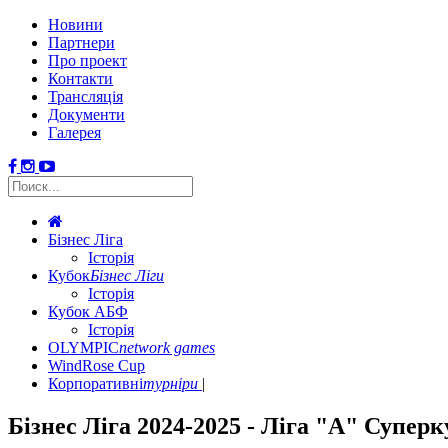
Новини
Партнери
Про проект
Контакти
Трансляція
Документи
Галерея
Бізнес Ліга
Історія
Кубок
Бізнес Ліги
Історія
Кубок АБФ
Історія
OLYMPIC
network games
WindRose Cup
Корпоративні
турніри
Бізнес Ліга 2024-2025 - Ліга "А" Супер