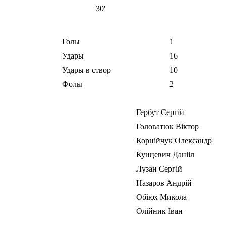
30'
Голы
1
Удары
16
Удары в створ
10
Фолы
2
Гербут Сергій
Головатюк Віктор
Корнійчук Олександр
Кунцевич Данііл
Лузан Сергій
Назаров Андрій
Обіюх Микола
Олійник Іван