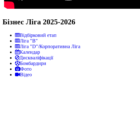
Бізнес Ліга 2025-2026
Відбірковий етап
Ліга "В"
Ліга "D"/Корпоративна Ліга
Календар
Дискваліфікації
Бомбардири
Фото
Відео