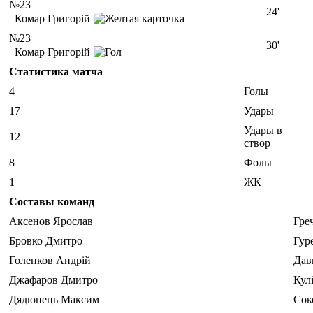
№23
24'
Комар Григорій
№23
30'
Комар Григорій
Статистика матча
4
Голы
17
Удары
Удары в
12
створ
8
Фолы
1
ЖК
Составы команд
Аксенов Ярослав
Гре
Бровко Дмитро
Гур
Голенков Андрій
Дав
Джафаров Дмитро
Кул
Дядюнець Максим
Сок