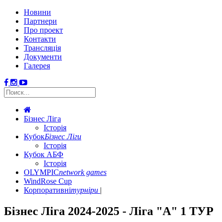
Новини
Партнери
Про проект
Контакти
Трансляція
Документи
Галерея
Бізнес Ліга
Історія
Кубок
Бізнес Ліги
Історія
Кубок АБФ
Історія
OLYMPIC
network games
WindRose Cup
Корпоративні
турніри
Бізнес Ліга 2024-2025 - Ліга "А" 1 ТУР