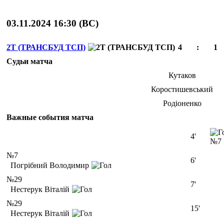
03.11.2024 16:30 (
ВС
)
2Т (ТРАНСБУД ТСП)
4
:
1
Судьи матча
Кутаков
Коростишевський
Родіоненко
Важные события матча
4'
№7
№7
6'
Погрібний Володимир
№29
7'
Нестерук Віталій
№29
15'
Нестерук Віталій