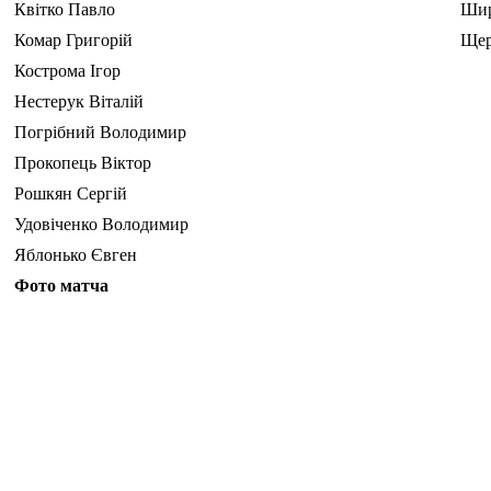
Квітко Павло
Шир
Комар Григорій
Щер
Кострома Ігор
Нестерук Віталій
Погрібний Володимир
Прокопець Віктор
Рошкян Сергій
Удовіченко Володимир
Яблонько Євген
Фото матча