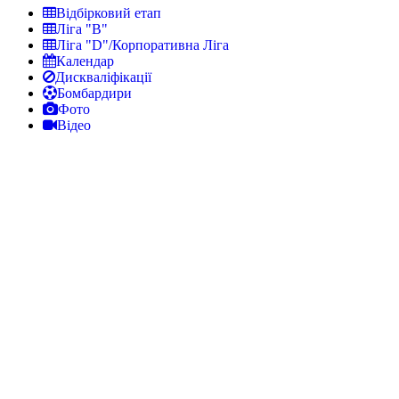
Відбірковий етап
Ліга "В"
Ліга "D"/Корпоративна Ліга
Календар
Дискваліфікації
Бомбардири
Фото
Відео