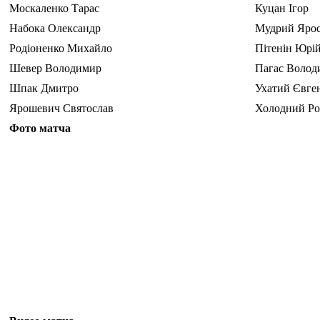
Москаленко Тарас
Куцан Ігор
Набока Олександр
Мудрий Яро
Родіоненко Михайло
Пітенін Юрі
Шевер Володимир
Пагас Волод
Шпак Дмитро
Ухатий Євге
Ярошевич Святослав
Холодний Р
Фото матча