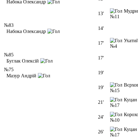
Набока Олександр
Мудри
13'
№11
№83
14'
Набока Олександр
Ухати
17'
№4
№85
17'
Буглак Олексій
№75
19'
Мазур Андрій
Вєрхо
19'
№15
Куцан
21'
№17
Корох
24'
№10
Куцан
26'
№17