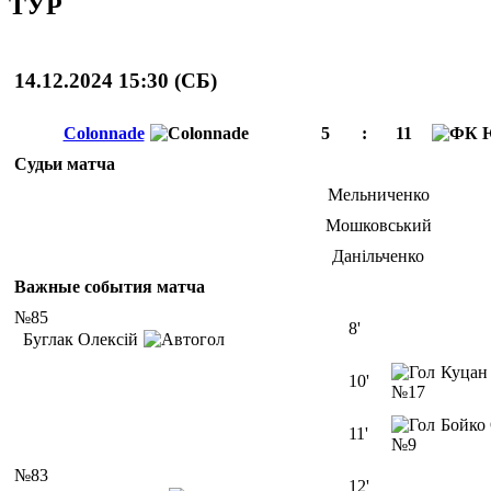
ТУР
14.12.2024 15:30 (
СБ
)
Colonnade
5
:
11
Судьи матча
Мельниченко
Мошковський
Данільченко
Важные события матча
№85
8'
Буглак Олексій
Куцан
10'
№17
Бойко
11'
№9
№83
12'