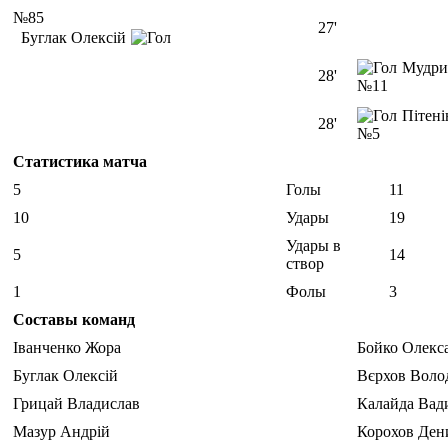
№85
27'
Буглак Олексій
Мудри
28'
№11
Пітен
28'
№5
Статистика матча
5
Голы
11
10
Удары
19
Удары в
5
14
створ
1
Фолы
3
Составы команд
Іванченко Жора
Бойко Олекс
Буглак Олексій
Вєрхов Воло
Грицай Владислав
Калайда Вад
Мазур Андрій
Корохов Ден