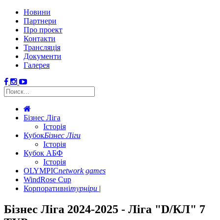
Новини
Партнери
Про проект
Контакти
Трансляція
Документи
Галерея
Бізнес Ліга
Історія
Кубок
Бізнес Ліги
Історія
Кубок АБФ
Історія
OLYMPIC
network games
WindRose Cup
Корпоративні
турніри
Бізнес Ліга 2024-2025 - Ліга "D/КЛ" 7