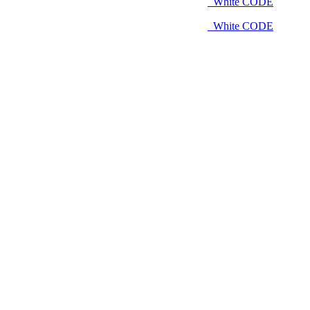
White CODE
White CODE