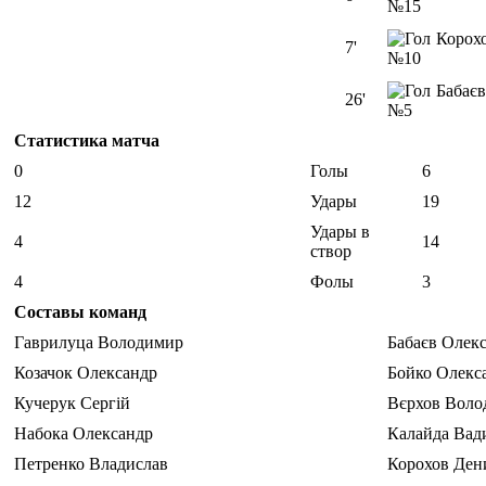
№15
Корох
7'
№10
Бабає
26'
№5
Статистика матча
0
Голы
6
12
Удары
19
Удары в
4
14
створ
4
Фолы
3
Составы команд
Гаврилуца Володимир
Бабаєв Олек
Козачок Олександр
Бойко Олекс
Кучерук Сергій
Вєрхов Воло
Набока Олександр
Калайда Вад
Петренко Владислав
Корохов Ден