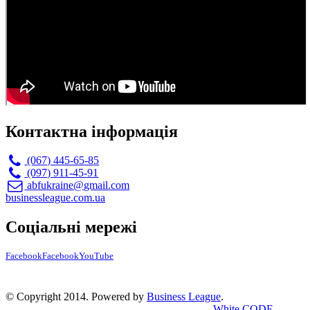
Контактна інформація
(067) 445-65-85
(097) 911-45-91
abfukraine@gmail.com
businessleague.com.ua
Соціальні мережі
Facebook
Facebook
YouTube
© Copyright 2014. Powered by
Business League
.
White CODE