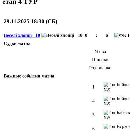
етап 4 ТУР
29.11.2025 18:30 (
СБ
)
Веселі хлопці - 10
0
:
6
Судьи матча
Усова
Піценко
Родіоненко
Важные события матча
Бойко
1'
№9
Бойко
4'
№9
Бабає
5'
№5
Вєрхо
6'