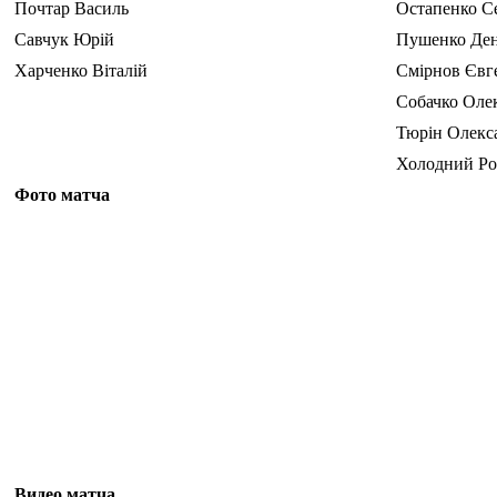
Почтар Василь
Остапенко С
Савчук Юрій
Пушенко Де
Харченко Віталій
Смірнов Євг
Собачко Оле
Тюрін Олекс
Холодний Р
Фото матча
Видео матча