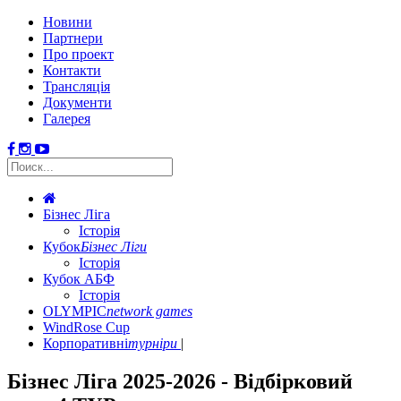
Новини
Партнери
Про проект
Контакти
Трансляція
Документи
Галерея
Бізнес Ліга
Історія
Кубок
Бізнес Ліги
Історія
Кубок АБФ
Історія
OLYMPIC
network games
WindRose Cup
Корпоративні
турніри
Бізнес Ліга 2025-2026 - Відбірковий