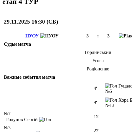
етап 4 ТУР
29.11.2025 16:30 (
СБ
)
НУОУ
3
:
3
Судьи матча
Гординський
Усова
Родіоненко
Важные события матча
Гуцал
4'
№5
Хора 
9'
№13
№7
15'
Голунов Сергій
№3
22'