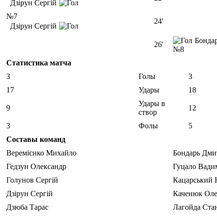
Дзірун Сергій
№7
24'
Дзірун Сергій
Бонда
26'
№8
Статистика матча
3
Голы
3
17
Удары
18
Удары в
9
12
створ
3
Фолы
5
Составы команд
Веремієнко Михайло
Бондарь Дми
Гедзун Олександр
Гуцало Вади
Голунов Сергій
Кацарський 
Дзірун Сергій
Каченюк Оле
Дзюба Тарас
Лагойда Ста