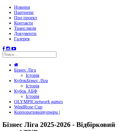
Новини
Партнери
Про проект
Контакти
Трансляція
Документи
Галерея
Бізнес Ліга
Історія
Кубок
Бізнес Ліги
Історія
Кубок АБФ
Історія
OLYMPIC
network games
WindRose Cup
Корпоративні
турніри
Бізнес Ліга 2025-2026 - Відбірковий