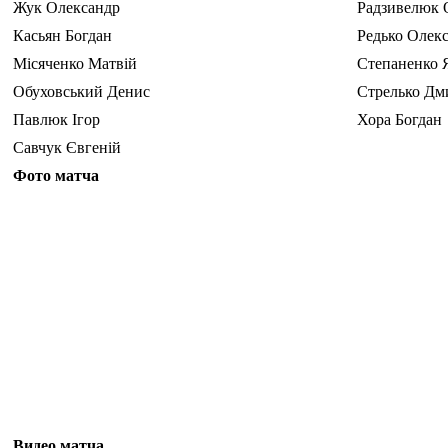
Жук Олександр
Радзивелюк 
Касьян Богдан
Редько Олек
Місяченко Матвій
Степаненко 
Обуховський Денис
Стрелько Дм
Павлюк Ігор
Хора Богдан
Савчук Євгеній
Фото матча
Видео матча