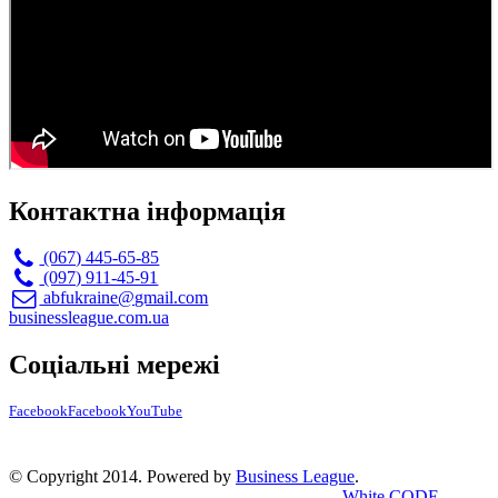
Контактна інформація
(067) 445-65-85
(097) 911-45-91
abfukraine@gmail.com
businessleague.com.ua
Соціальні мережі
Facebook
Facebook
YouTube
© Copyright 2014. Powered by
Business League
.
White CODE