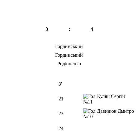
3
:
4
Гординський
Гординський
Родіоненко
3'
Куліш Сергій
21'
№11
Давидюк Дмитро
23'
№10
24'