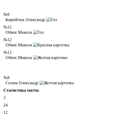
№9
Корнійчук Олександр
№12
Обіюх Микола
№12
Обіюх Микола
№12
Обіюх Микола
№8
Селюк Олександр
Статистика матча
3
24
12