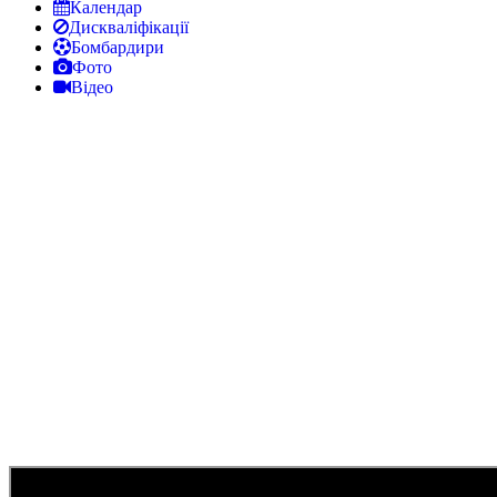
Календар
Дискваліфікації
Бомбардири
Фото
Відео