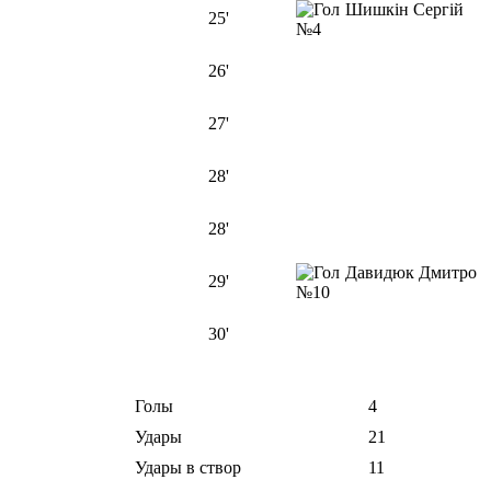
Шишкін Сергій
25'
№4
26'
27'
28'
28'
Давидюк Дмитро
29'
№10
30'
Голы
4
Удары
21
Удары в створ
11