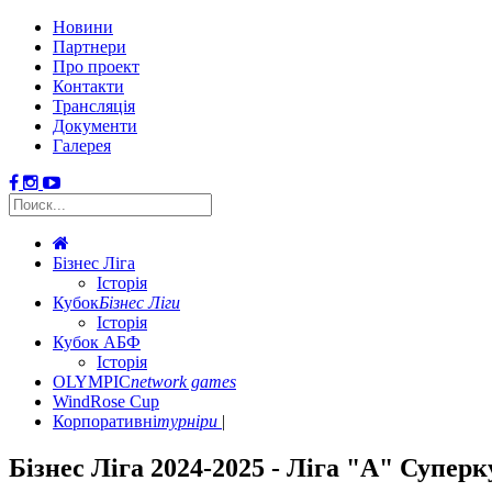
Новини
Партнери
Про проект
Контакти
Трансляція
Документи
Галерея
Бізнес Ліга
Історія
Кубок
Бізнес Ліги
Історія
Кубок АБФ
Історія
OLYMPIC
network games
WindRose Cup
Корпоративні
турніри
Бізнес Ліга 2024-2025 - Ліга "А" Супер