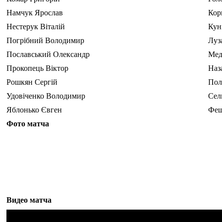
Намчук Ярослав
Кор
Нестерук Віталій
Кун
Погрібний Володимир
Луз
Пославський Олександр
Мед
Прокопець Віктор
Наз
Рошкян Сергій
Пол
Удовіченко Володимир
Сел
Яблонько Євген
Фещ
Фото матча
Видео матча