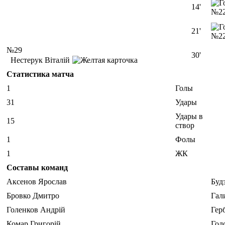
14'
№2
21'
№2
№29
30'
Нестерук Віталій
Статистика матча
1
Голы
31
Удары
Удары в
15
створ
1
Фолы
1
ЖК
Составы команд
Аксенов Ярослав
Буд
Бровко Дмитро
Гал
Голенков Андрій
Гер
Комар Григорій
Гол