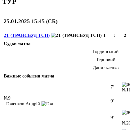
ТУР
25.01.2025 15:45 (
СБ
)
2Т (ТРАНСБУД ТСП)
1
:
2
Судьи матча
Гординський
Терновий
Данильченко
Важные события матча
7'
№1
№9
9'
Голенков Андрій
9'
№2