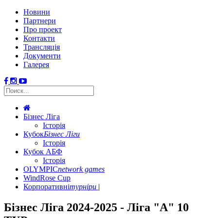
Новини
Партнери
Про проект
Контакти
Трансляція
Документи
Галерея
Бізнес Ліга
Історія
Кубок
Бізнес Ліги
Історія
Кубок АБФ
Історія
OLYMPIC
network games
WindRose Cup
Корпоративні
турніри
Бізнес Ліга 2024-2025 - Ліга "А" 10